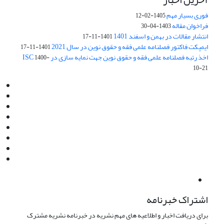
فوری بسیار مهم
1405-02-12
فراخوان مقاله
1403-04-30
انتشار مقالات در بهمن و اسفند 1401
1401-11-17
ایمپکت فاکتور فصلنامه علمی فقه و حقوق نوین در سال 2021
1401-11-17
اخذ رتبه فصلنامه علمی فقه و حقوق نوین جهت نمایه سازی در ISC
1400-
10-21
Email:
info@jaml.ir
Instagram:jaml.ir
Tel:+98 9196523692
Fax:025 34224584
Post Box:Iran,Qom,37135.1166
SMS:5000 4000 452 462
آدرس پستی فصلنامه: قم، صندوق پستی 37135/1166
استان قم، خیابان مهر، بلوار نوفل لوشاتو، خیابان آزادی، بلوک 38،
واحد3- کد پستی: 3735113966
لینک پرداخت به فصلنامه علمی فقه و حقوق نوین:
IDPay.ir/jaml-ir
اشتراک خبرنامه
برای دریافت اخبار و اطلاعیه های مهم نشریه در خبرنامه نشریه مشترک