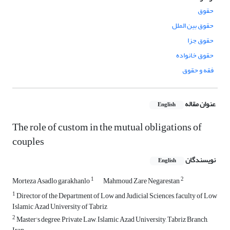
حقوق
حقوق بین الملل
حقوق جزا
حقوق خانواده
فقه و حقوق
عنوان مقاله
English
The role of custom in the mutual obligations of
couples
نویسندگان
English
1
2
Morteza Asadlo garakhanlo
Mahmoud Zare Negarestan
1
Director of the Department of Low and Judicial Sciences, faculty of Low
Islamic Azad University of Tabriz
2
Master's degree, Private Law, Islamic Azad University, Tabriz Branch,