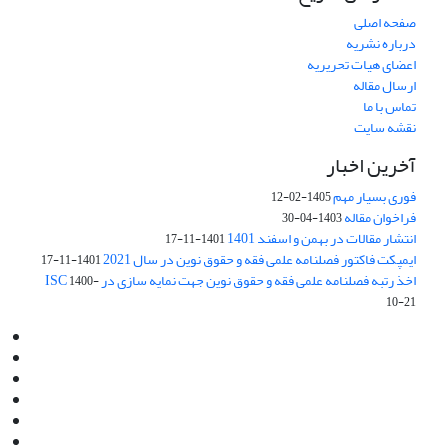
صفحه اصلی
درباره نشریه
اعضای هیات تحریریه
ارسال مقاله
تماس با ما
نقشه سایت
آخرین اخبار
فوری بسیار مهم
1405-02-12
فراخوان مقاله
1403-04-30
انتشار مقالات در بهمن و اسفند 1401
1401-11-17
ایمپکت فاکتور فصلنامه علمی فقه و حقوق نوین در سال 2021
1401-11-17
اخذ رتبه فصلنامه علمی فقه و حقوق نوین جهت نمایه سازی در ISC
1400-
10-21
Email:
info@jaml.ir
Instagram:jaml.ir
Tel:+98 9196523692
Fax:025 34224584
Post Box:Iran,Qom,37135.1166
SMS:5000 4000 452 462