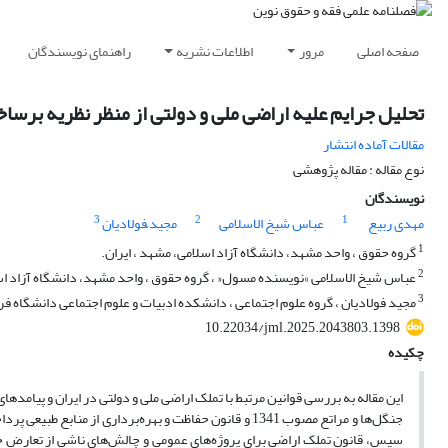
صفحه اصلی
مرور
اطلاعات نشریه
راهنمای نویسندگان
تحلیل جرایم علیه اراضی ملی و دولتی از منظر نظریه برسا
مقالات آماده انتشار
نوع مقاله : مقاله پژوهشی
نویسندگان
3
2
1
مهدی ربیع
عباس شیخ الاسلامی
مجید ّفولادیان
1
گروه حقوق ، واحد مشهد، دانشگاه آزاد اسلامی، مشهد ، ایران.
2
عباس شیخ الاسلامی »نویسنده مسول« ، گروه حقوق ، واحد مشهد، دانشگاه آزاد اسل
3
مجید فولادیان ، گروه علوم اجتماعی ، دانشکده ادبیات و علوم اجتماعی دانشگاه ف
10.22034/jml.2025.2043803.1398
چکیده
این مقاله به بررسی قوانین مرتبط با تملک اراضی ملی و دولتی در ایران و پیامدها
جنگل‌ها و مراتع مصوب 1341 و قانون حفاظت و بهره‌برداری
سپس، قانون تملک اراضی برای پروژه‌های عمومی و چالش‌های ناشی از تعارض 