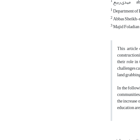
1
ab
مهدی ربیع
1
Department of L
2
Abbas Sheikh-ul
3
Majid Foladian ,
This article
constructioni
their role in
challenges ca
land grabbing
In the follow
communities, 
the increase 
education are