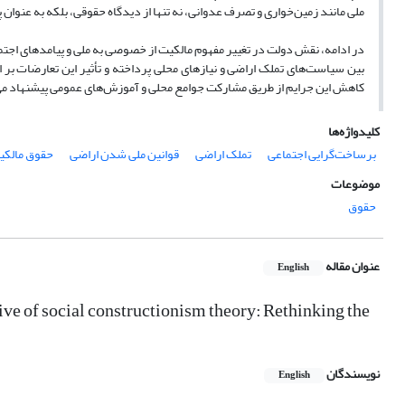
ملی مانند زمین‌خواری و تصرف عدوانی، نه تنها از دیدگاه حقوقی، بلکه به عنوان پ
در ادامه، نقش دولت در تغییر مفهوم مالکیت از خصوصی به ملی و پیامدهای اجتم
بین سیاست‌های تملک اراضی و نیازهای محلی پرداخته و تأثیر این تعارضات بر اف
کاهش این جرایم از طریق مشارکت جوامع محلی و آموزش‌های عمومی پیشنهاد م
کلیدواژه‌ها
برساخت‌گرایی اجتماعی
تملک اراضی
قوانین ملی شدن اراضی
حقوق مالک
موضوعات
حقوق
عنوان مقاله
English
tive of social constructionism theory: Rethinking the
نویسندگان
English