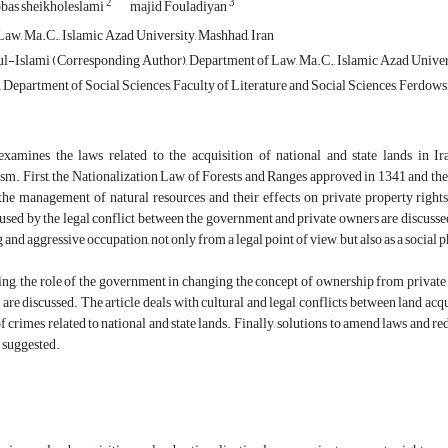
2
3
bas sheikholeslami
majid Fouladiyan
aw, Ma.C., Islamic Azad University, Mashhad, Iran
-Islami (Corresponding Author), Department of Law, Ma.C., Islamic Azad Univers
 Department of Social Sciences, Faculty of Literature and Social Sciences, Ferdows
 examines the laws related to the acquisition of national and state lands in I
sm. First, the Nationalization Law of Forests and Ranges approved in 1341 and th
 the management of natural resources and their effects on private property right
used by the legal conflict between the government and private owners are discussed
 and aggressive occupation, not only from a legal point of view, but also as a socia
ing, the role of the government in changing the concept of ownership from private t
are discussed. The article deals with cultural and legal conflicts between land acqui
of crimes related to national and state lands. Finally, solutions to amend laws and 
 suggested.