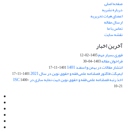
صفحه اصلی
درباره نشریه
اعضای هیات تحریریه
ارسال مقاله
تماس با ما
نقشه سایت
آخرین اخبار
فوری بسیار مهم
1405-02-12
فراخوان مقاله
1403-04-30
انتشار مقالات در بهمن و اسفند 1401
1401-11-17
ایمپکت فاکتور فصلنامه علمی فقه و حقوق نوین در سال 2021
1401-11-17
اخذ رتبه فصلنامه علمی فقه و حقوق نوین جهت نمایه سازی در ISC
1400-
10-21
Email:
info@jaml.ir
Instagram:jaml.ir
Tel:+98 9196523692
Fax:025 34224584
Post Box:Iran,Qom,37135.1166
SMS:5000 4000 452 462