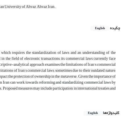
n University of Ahvaz, Ahvaz, Iran.
چکیده
English
, which requires the standardization of laws and an understanding of the
 in the field of electronic transactions, its commercial laws currently face
scriptive-analytical approach, examines the limitations of Iran's commercial
mitations of Iran's commercial laws, sometimes due to their outdated nature,
impact the protection of ownership in the metaverse. Given the importance of
s in Iran can work towards reforming and standardizing commercial laws by
ns. Proposed measures may include participation in international treaties and
کلیدواژه‌ها
English