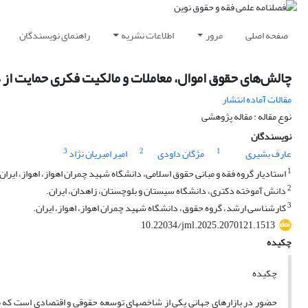
صفحه اصلی
مرور
اطلاعات نشریه
راهنمای نویسندگان
چالش‌های حقوق اموال، معاملات و مالکیت فکری حمایت از د
مقالات آماده انتشار
نوع مقاله : مقاله پژوهشی
نویسندگان
3
2
1
عارف بشیری
مژگان داودی
امیر امیریان نژاد
1
استادیار گروه فقه و مبانی حقوق اسلامی، دانشگاه شهید چمران اهواز، اهواز، ایران.
2
دانش آموخته دکتری، دانشگاه سیستان و بلوچستان، زاهدان، ایران.
3
کارشناسی ارشد، گروه حقوق، دانشگاه شهید چمران اهواز، اهواز، ایران.
10.22034/jml.2025.2070121.1513
چکیده
چکیده
حضور در بازارهای جهانی یکی از شاخص‎های توسعه