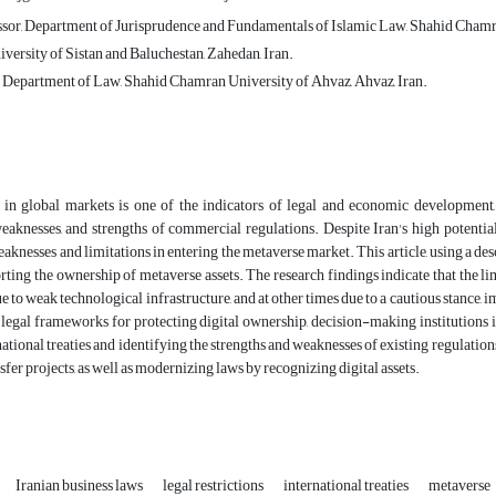
ssor, Department of Jurisprudence and Fundamentals of Islamic Law, Shahid Chamra
versity of Sistan and Baluchestan, Zahedan, Iran.
, Department of Law, Shahid Chamran University of Ahvaz, Ahvaz, Iran.
n in global markets is one of the indicators of legal and economic development
weaknesses, and strengths of commercial regulations. Despite Iran's high potential
eaknesses and limitations in entering the metaverse market. This article, using a de
rting the ownership of metaverse assets. The research findings indicate that the li
 to weak technological infrastructure, and at other times due to a cautious stance, 
l legal frameworks for protecting digital ownership, decision-making institution
national treaties and identifying the strengths and weaknesses of existing regulatio
sfer projects, as well as modernizing laws by recognizing digital assets.
Iranian business laws
legal restrictions
international treaties
metaverse