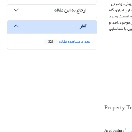
اه است. این مقاله با روش توصیفی-
ارجاع به این مقاله
ای متاورس پرداخته است. یافته‎های پژوهش نشان می‎دهد محدودیت‎های قوانین تجاری ایران، گاه
 بر حمایت از مالکیت در دنیای متاورس تأثیر می‎گذارد. با توجه به اهمیت وجود
للی و شناخت نقاط ضعف و قوت قوانین موجود، اقدام
آمار
‎تواند با عضویت در معاهدات بین‎المللی و پروژه‎های انتقال ارز باشد، و هم مدرن‎سازی قوانین با شناسایی
تعداد مشاهده مقاله
326
Property, T
1
Aref bashiri