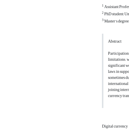
1
Assistant Profe
2
PhD student, Uni
3
Master's degree
Abstract
Participatio
limitations, 
significant w
laws in suppo
sometimes due
internationa
joining inter
currency tran
Digital currency