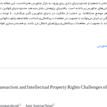
وجود پتانسیل‎های بالا در حوزه معاملات الکترونیکی، قوانین تجاری آن، در حال حاضر با ضعف‎ها و محدودیت‎های جدی برای ورود به بازار متاورس همر
تحلیلی، به بررسی محدودیت‌های قوانین تجاری ایران در حمایت از مالکیت دارایی‌ه
به‎دلیل قدیمی بودن، گاه به‎خاطر ضعف زیرساخت‎های فناوری و گاهی هم به‎خاطر موضع محتاطانه،
چارچوب‌های حقوقی بین‌المللی برای حمایت از مالکیت دیجیتال، نهادهای تصمیم‌گیر در ایران می‌توانند با عضویت در معاهدات بین‎الم
به اصلاح و استانداردسازی قوانین تجاری نمایند. اقدامات پیشنهادی هم می
ransaction, and Intellectual Property Rights Challenges o
2
3
mojgan davodi
Amir Amirian Nejad