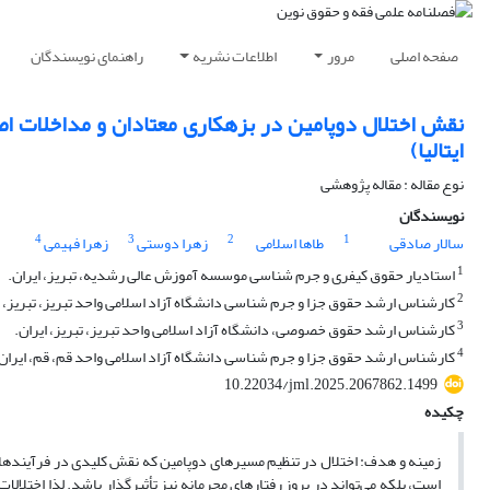
صفحه اصلی
مرور
اطلاعات نشریه
راهنمای نویسندگان
نقش اختلال دوپامین در بزهکاری معتادان و مداخلات اصلا
ایتالیا)
نوع مقاله : مقاله پژوهشی
نویسندگان
4
3
2
1
سالار صادقی
طاها اسلامی
زهرا دوستی
زهرا فهیمی
1
استادیار حقوق کیفری و جرم شناسی موسسه آموزش عالی رشدیه، تبریز، ایران.
2
کارشناس ارشد حقوق جزا و جرم شناسی دانشگاه آزاد اسلامی واحد تبریز، تبریز، ا
3
کارشناس ارشد حقوق خصوصی، دانشگاه آزاد اسلامی واحد تبریز، تبریز، ایران.
4
کارشناس ارشد حقوق جزا و جرم شناسی دانشگاه آزاد اسلامی واحد قم، قم، ایران
10.22034/jml.2025.2067862.1499
چکیده
زمینه و هدف: اختلال در تنظیم مسیرهای دوپامین که نقش کلیدی در فرآیندهای 
است، بلکه می‌تواند در بروز رفتارهای مجرمانه نیز تأثیرگذار باشد. لذا اختل