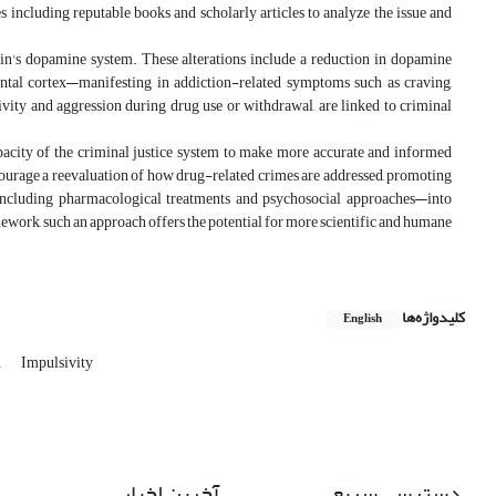
s including reputable books and scholarly articles to analyze the issue and
rain's dopamine system. These alterations include a reduction in dopamine
rontal cortex—manifesting in addiction-related symptoms such as craving,
vity and aggression during drug use or withdrawal, are linked to criminal
pacity of the criminal justice system to make more accurate and informed
ourage a reevaluation of how drug-related crimes are addressed, promoting
s—including pharmacological treatments and psychosocial approaches—into
mework, such an approach offers the potential for more scientific and humane
کلیدواژه‌ها
English
n
Impulsivity
دسترسی سریع
آخرین اخبار