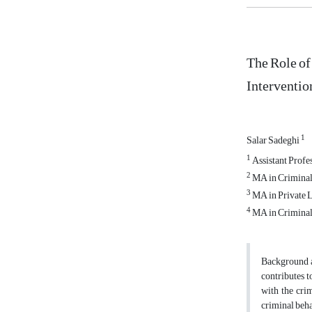
The Role o
Interventio
1
Salar Sadeghi
1
Assistant Profe
2
MA in Criminal 
3
MA in Private La
4
MA in Criminal 
Background a
contributes t
with the crim
criminal beha