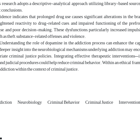
research adopts a descriptive-analytical approach, utilizing library-based source
 conclusions.
idence indicates that prolonged drug use causes significant alterations in the b
eightened reactivity to drug-related cues, and impaired functioning of the pref
se, and poor decision-making. These dysfunctions, particularly increased impulsi
h as theft, substance-related offenses, and violence.
Understanding the role of dopamine in the addiction process can enhance the ca
 deeper insight into the neurobiological mechanisms underlying addiction may enc
iate criminal justice policies. Integrating effective therapeutic intervention
and judicial procedures could help reduce criminal behavior. Within an ethical fra
addiction within the context of criminal justice.
diction
Neurobiology
Criminal Behavior
Criminal Justice
Interventio
Email:
info@jaml.ir