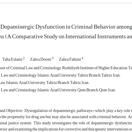
f Dopaminergic Dysfunction in Criminal Behavior among
ns (A Comparative Study on International Instruments and
2
3
4
Taha Eslami
Zahra Doosti
Zahra Fahimi
ssor of Criminal Law and Criminology, Roshdiyeh Institute of Higher Education, Tab
Law and Criminology, Islamic Azad University, Tabriz Branch, Tabriz, Iran.
w, Islamic Azad University, Tabriz Branch, Tabriz, Iran.
Law and Criminology, Islamic Azad University, Qom Branch, Qom, Iran.
nd Objective: Dysregulation of dopaminergic pathways—which play a key role in
o the propensity for drug use but may also be associated with criminal behavior. Ac
inal justice system. This study investigates the role of dopaminergic dysfunctio
vior and examining the implications for corrective and therapeutic interventions wi