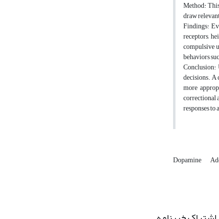
Method: This 
draw relevant
Findings: Ev
receptors, h
compulsive u
behaviors suc
Conclusion: 
decisions. A
more appropr
correctional 
responses to 
Dopamine
Ad
اشتراک خبرنامه