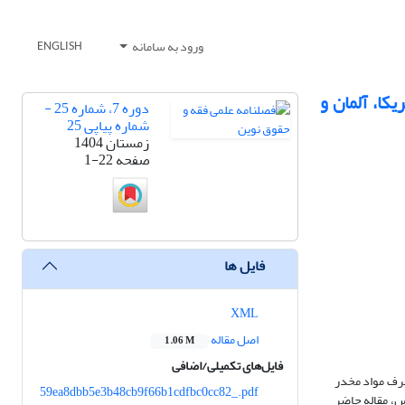
ورود به سامانه
ENGLISH
کا، آلمان و
دوره 7، شماره 25 -
شماره پیاپی 25
زمستان 1404
صفحه
1-22
فایل ها
XML
اصل مقاله
1.06 M
فایل‌های تکمیلی/اضافی
صرف مواد مخدر
59ea8dbb5e3b48cb9f66b1cdfbc0cc82_.pdf
س، مقاله حاضر