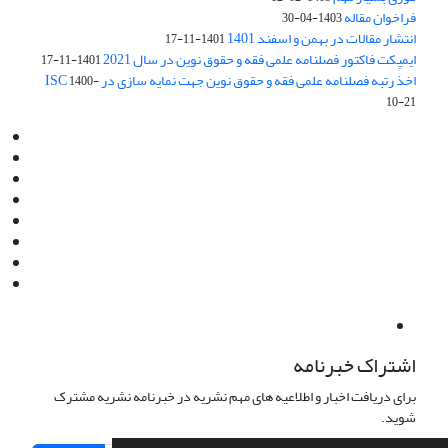
فراخوان مقاله
1403-04-30
انتشار مقالات در بهمن و اسفند 1401
1401-11-17
ایمپکت فاکتور فصلنامه علمی فقه و حقوق نوین در سال 2021
1401-11-17
اخذ رتبه فصلنامه علمی فقه و حقوق نوین جهت نمایه سازی در ISC
1400-
10-21
Email:
info@jaml.ir
Instagram:jaml.ir
Tel:+98 9196523692
Fax:025 34224584
Post Box:Iran,Qom,37135.1166
SMS:5000 4000 452 462
آدرس پستی فصلنامه: قم، صندوق پستی 37135/1166
استان قم، خیابان مهر، بلوار نوفل لوشاتو، خیابان آزادی، بلوک 38،
واحد3- کد پستی: 3735113966
لینک پرداخت به فصلنامه علمی فقه و حقوق نوین:
IDPay.ir/jaml-ir
اشتراک خبرنامه
برای دریافت اخبار و اطلاعیه های مهم نشریه در خبرنامه نشریه مشترک
شوید.