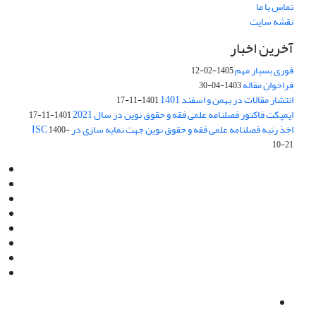
تماس با ما
نقشه سایت
آخرین اخبار
فوری بسیار مهم
1405-02-12
فراخوان مقاله
1403-04-30
انتشار مقالات در بهمن و اسفند 1401
1401-11-17
ایمپکت فاکتور فصلنامه علمی فقه و حقوق نوین در سال 2021
1401-11-17
اخذ رتبه فصلنامه علمی فقه و حقوق نوین جهت نمایه سازی در ISC
1400-
10-21
Email:
info@jaml.ir
Instagram:jaml.ir
Tel:+98 9196523692
Fax:025 34224584
Post Box:Iran,Qom,37135.1166
SMS:5000 4000 452 462
آدرس پستی فصلنامه: قم، صندوق پستی 37135/1166
استان قم، خیابان مهر، بلوار نوفل لوشاتو، خیابان آزادی، بلوک 38،
واحد3- کد پستی: 3735113966
لینک پرداخت به فصلنامه علمی فقه و حقوق نوین:
IDPay.ir/jaml-ir