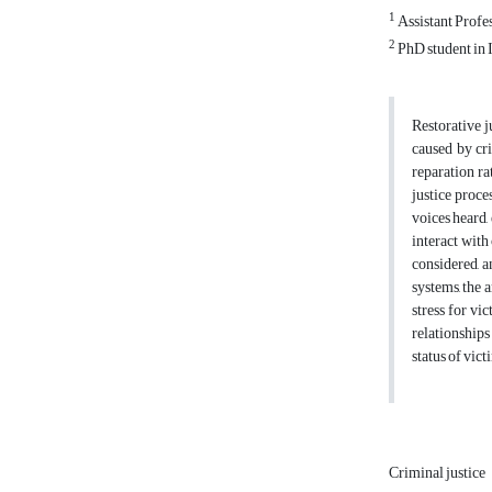
1
Assistant Profe
2
PhD student in 
Restorative j
caused by cri
reparation ra
justice proce
voices heard,
interact with
considered, a
systems, the 
stress for vi
relationships
status of vict
Criminal justice