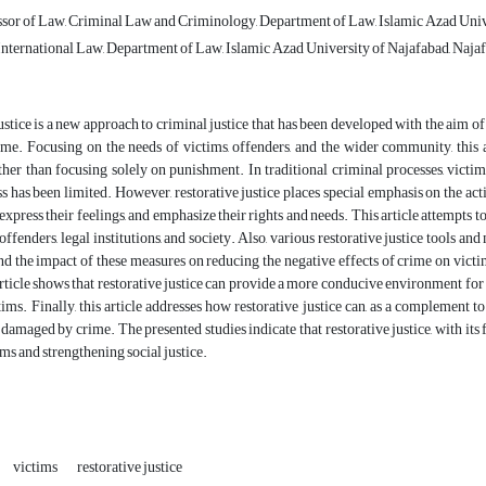
ssor of Law, Criminal Law and Criminology, Department of Law, Islamic Azad Unive
International Law, Department of Law, Islamic Azad University of Najafabad, Najaf
ustice is a new approach to criminal justice that has been developed with the aim of
me. Focusing on the needs of victims, offenders, and the wider community, this a
ther than focusing solely on punishment. In traditional criminal processes, victim
ss has been limited. However, restorative justice places special emphasis on the act
 express their feelings, and emphasize their rights and needs. This article attempts 
 offenders, legal institutions, and society. Also, various restorative justice tools 
nd the impact of these measures on reducing the negative effects of crime on victi
article shows that restorative justice can provide a more conducive environment for 
ctims. Finally, this article addresses how restorative justice can, as a complement t
 damaged by crime. The presented studies indicate that restorative justice, with its 
ims and strengthening social justice.
victims
restorative justice