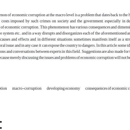
n of economic corruption at the macro level is a problem that dates back to the hi
 costs imposed by such crimes on society and the government, especially in 
f economic corruption. This phenomenon has various consequences and dimensions t
e system, etc., and in a way disrupts and disorganizes each of the aforementioned
causes and effects and, in different situations, sometimes manifests itself as a 
ral issue, and in any case, it can expose the country to dangers. In this article, som
ons and conversations between experts in this field. Suggestions are also made f
ecause merely discussing the issues and problems of economic corruption will not be
ption
macro-corruption
developing economy
consequences of economic c
Email:
info@jaml.ir
Instagram:jaml.ir