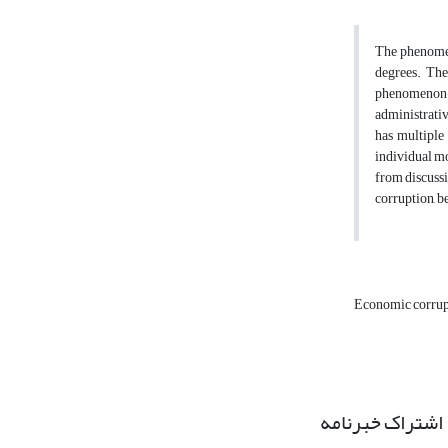
The phenomeno
degrees. The
phenomenon o
administrativ
has multiple 
individual mo
from discussi
corruption, b
Economic corru
اشتراک خبرنامه