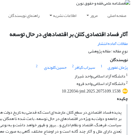
صفحه اصلی
مرور
اطلاعات نشریه
راهنمای نویسندگان
آثار فساد اقتصادی کلان بر اقتصادهای در حال توسعه
مقالات آماده انتشار
نوع مقاله : مقاله پژوهشی
نویسندگان
2
2
1
پژمان غفوری
سهراب کیافر
حسین کلوندی
1
دانشگاه آزاد اسلامی واحد شیراز
2
دانشگاه آزاد اسلامی واحد قروه
10.22034/jml.2025.2075109.1538
چکیده
پدیده فساد اقتصادی در سطح کلان عارضه ای است که قدمتی به تاریخ دولت ها 
بر جامعه و دولت به ویژه در اقتصادهای در حال توسعه، باعث شده تا همگان بر م
سیاست، فرهنگ، اقتصاد و نظام اداری و...بروز و ظهور خواهد داشت و به نوعی ه
بُعدی دارای علل و آثار چند گانه است و در اوضاع مختلف، گاهی به صورت م