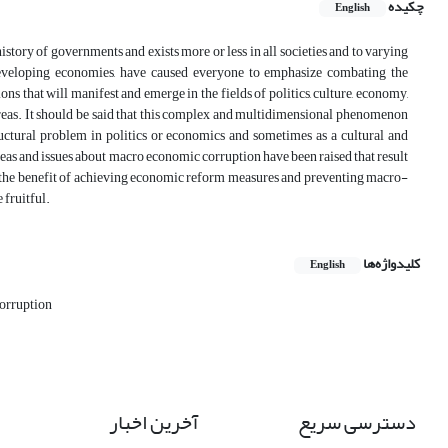
چکیده
English
story of governments and exists more or less in all societies and to varying
developing economies, have caused everyone to emphasize combating the
hat will manifest and emerge in the fields of politics, culture, economy,
 areas. It should be said that this complex and multidimensional phenomenon
structural problem in politics or economics and sometimes as a cultural and
e ideas and issues about macro economic corruption have been raised that result
or the benefit of achieving economic reform measures and preventing macro-
 fruitful.
کلیدواژه‌ها
English
orruption
دسترسی سریع
آخرین اخبار