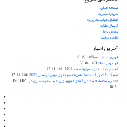
صفحه اصلی
درباره نشریه
اعضای هیات تحریریه
ارسال مقاله
تماس با ما
نقشه سایت
آخرین اخبار
فوری بسیار مهم
1405-02-12
فراخوان مقاله
1403-04-30
انتشار مقالات در بهمن و اسفند 1401
1401-11-17
ایمپکت فاکتور فصلنامه علمی فقه و حقوق نوین در سال 2021
1401-11-17
اخذ رتبه فصلنامه علمی فقه و حقوق نوین جهت نمایه سازی در ISC
1400-
10-21
Email:
info@jaml.ir
Instagram:jaml.ir
Tel:+98 9196523692
Fax:025 34224584
Post Box:Iran,Qom,37135.1166
SMS:5000 4000 452 462