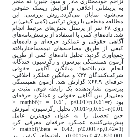
تزاحم خودمختاری مادر و سود جنین) که منجر
به پریشانی اخلاقی و افزایش ریسک حقوقی
می‌شود، نمایان می‌گردد.روش بررسی: این
مطالعه مقطعی با روش ترکیبی (کمی-کیفی) بر
روی ۲۸ نفر از پرسنل بخش‌های مرتبط انجام
شد. داده‌های کمی با استفاده از پرسش‌نامه‌های
آگاهی حقوقی و عملکرد حرفه‌ای و داده‌های
کیفی از طریق مصاحبه‌های نیمه‌ساختاریافته
جمع‌آوری گردید. تحلیل داده‌های کمی از طریق
آزمون همبستگی پیرسون و رگرسیون چندگانه
انجام شد.یافته‌ها: میانگین آگاهی حقوقی
شرکت‌کنندگان ۳۲
٪
و میانگین عملکرد اخلاقی-
حرفه‌ای ۶۶.۹
٪
گزارش شد. آزمون همبستگی
پیرسون نشان‌دهنده یک رابطه قوی، مثبت و
معنی‌دار بین آگاهی حقوقی و عملکرد حرفه‌ای
بود (
r
=0.61,
p
<0.01\
mathbf{r = 0.61, p
<
0.01}
r
=0.61,
p
<0.01). تحلیل رگرسیون، آموزش
حین تحصیل را به عنوان قوی‌ترین عامل
پیش‌بینی‌کننده عملکرد حرفه‌ای معرفی کرد
<
mathbf{\beta = 0.42, p
<0.001\
p
=0.42,
β
(
0.001}
β
=0.42,
p
<0.001). یافته‌های کیفی نیز