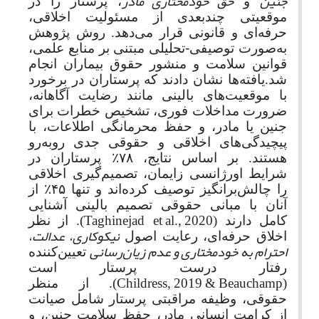
جنین
حق خودمختاری مادر
و
، پرستار را در
موقعیتی چندبعدی از مسئولیت اخلاقی،
حرفه‌ای و قانونی قرار می‌دهد. روش پژوهش
به‌صورت توصیفی
-
تحلیلی مبتنی بر منابع علمی،
قوانین سلامت و منشور حقوق بیماران انجام
شد.یافته‌ها نشان دادند که پرستاران در برخورد
با موقعیت‌های بالینی مانند رضایت آگاهانه،
ضرورت مداخلات فوری، تشخیص خطرات برای
جنین یا مادر، و حفظ محرمانگی اطلاعات، با
پیچیدگی‌های اخلاقی و حقوقی جدی روبه‌رو
هستند. بر اساس نتایج، ۷۸
٪
پرستاران در
شرایط اورژانسی زایمان، تصمیم‌گیری اخلاقی
را چالش‌برانگیز توصیف کرده‌اند و تنها ۴۵
٪
از
آنان با مبانی حقوقی تصمیم بالینی آشنایی
کامل دارند (
Taghinejad et al., 2020
). از نظر
نیکوکاری، عدالت،
اخلاق حرفه‌ای، رعایت اصول
احترام به خودمختاری و عدم زیان‌رسانی
تعیین‌کننده
رفتار درست پرستار است
(
Beauchamp
&
Childress, 2019
). از منظر
حقوقی، وظیفه مراقبتی پرستار شامل صیانت
از کرامت انسانی مادر، حفظ سلامت جنین، و