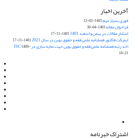
آخرین اخبار
فوری بسیار مهم
1405-02-12
فراخوان مقاله
1403-04-30
انتشار مقالات در بهمن و اسفند 1401
1401-11-17
ایمپکت فاکتور فصلنامه علمی فقه و حقوق نوین در سال 2021
1401-11-17
اخذ رتبه فصلنامه علمی فقه و حقوق نوین جهت نمایه سازی در ISC
1400-
10-21
Email:
info@jaml.ir
Instagram:jaml.ir
Tel:+98 9196523692
Fax:025 34224584
Post Box:Iran,Qom,37135.1166
SMS:5000 4000 452 462
آدرس پستی فصلنامه: قم، صندوق پستی 37135/1166
استان قم، خیابان مهر، بلوار نوفل لوشاتو، خیابان آزادی، بلوک 38،
واحد3- کد پستی: 3735113966
لینک پرداخت به فصلنامه علمی فقه و حقوق نوین:
IDPay.ir/jaml-ir
اشتراک خبرنامه