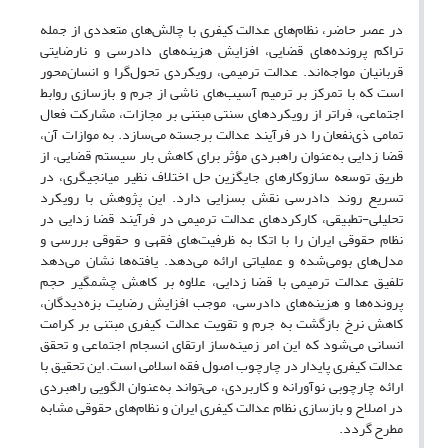
در عصر حاضر، نظام‌های عدالت کیفری با چالش‌های متعددی از جمله
تراکم پرونده‌های قضایی، افزایش هزینه‌های دادرسی و نارضایتی
قربانیان مواجه‌اند. عدالت ترمیمی، رویکردی تحول‌گرا و انسان‌محور
است که با تمرکز بر ترمیم آسیب‌های ناشی از جرم و بازسازی روابط
اجتماعی، فراتر از رویکردهای سنتی مبتنی بر مجازات، مشارکت فعال
تمامی ذی‌نفعان را در فرآیند عدالت برجسته می‌سازد. به موازات آن،
قضا زدایی به‌عنوان راهبردی مؤثر برای کاهش بار سیستم قضایی، از
طریق توسعه سازوکارهای جایگزین حل اختلاف نظیر میانجیگری، در
تسریع روند دادرسی نقش بسزایی دارد. این پژوهش با رویکرد
تحلیلی-تطبیقی، کارکردهای عدالت ترمیمی در فرآیند قضا زدایی در
نظام حقوقی ایران را با اتکا به ظرفیت‌های فقهی و حقوقی بررسی و
مدل‌های بومی‌شده و عملیاتی ارائه می‌دهد. یافته‌ها نشان می‌دهد
تلفیق عدالت ترمیمی با قضا زدایی، علاوه بر کاهش چشمگیر حجم
پرونده‌ها و هزینه‌های دادرسی، موجب افزایش رضایت بزه‌دیدگان،
کاهش نرخ بازگشت به جرم و تقویت عدالت کیفری مبتنی بر کرامت
انسانی می‌شود که این امر زمینه‌ساز ارتقای انسجام اجتماعی و تحقق
عدالت کیفری پایدار در چارچوب اصول فقه اسلامی است. این تحقیق با
ارائه چارچوبی نوآورانه و کاربردی، می‌تواند به‌عنوان الگویی راهبردی
در اصلاح و بازسازی نظام عدالت کیفری ایران و نظام‌های حقوقی مشابه
مطرح گردد.