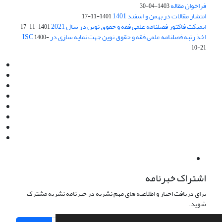
فراخوان مقاله
1403-04-30
انتشار مقالات در بهمن و اسفند 1401
1401-11-17
ایمپکت فاکتور فصلنامه علمی فقه و حقوق نوین در سال 2021
1401-11-17
اخذ رتبه فصلنامه علمی فقه و حقوق نوین جهت نمایه سازی در ISC
1400-
10-21
Email:
info@jaml.ir
Instagram:jaml.ir
Tel:+98 9196523692
Fax:025 34224584
Post Box:Iran,Qom,37135.1166
SMS:5000 4000 452 462
آدرس پستی فصلنامه: قم، صندوق پستی 37135/1166
استان قم، خیابان مهر، بلوار نوفل لوشاتو، خیابان آزادی، بلوک 38،
واحد3- کد پستی: 3735113966
لینک پرداخت به فصلنامه علمی فقه و حقوق نوین:
IDPay.ir/jaml-ir
اشتراک خبرنامه
برای دریافت اخبار و اطلاعیه های مهم نشریه در خبرنامه نشریه مشترک
شوید.