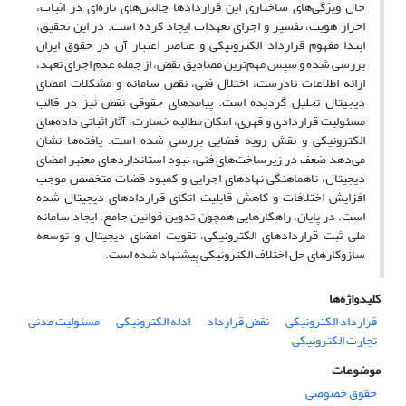
حال ویژگی‌های ساختاری این قراردادها چالش‌های تازه‌ای در اثبات،
احراز هویت، تفسیر و اجرای تعهدات ایجاد کرده است. در این تحقیق،
ابتدا مفهوم قرارداد الکترونیکی و عناصر اعتبار آن در حقوق ایران
بررسی شده و سپس مهم‌ترین مصادیق نقض، از جمله عدم اجرای تعهد،
ارائه اطلاعات نادرست، اختلال فنی، نقص سامانه و مشکلات امضای
دیجیتال تحلیل گردیده است. پیامدهای حقوقی نقض نیز در قالب
مسئولیت قراردادی و قهری، امکان مطالبه خسارت، آثار اثباتی داده‌های
الکترونیکی و نقش رویه قضایی بررسی شده است. یافته‌ها نشان
می‌دهد ضعف در زیرساخت‌های فنی، نبود استانداردهای معتبر امضای
دیجیتال، ناهماهنگی نهادهای اجرایی و کمبود قضات متخصص موجب
افزایش اختلافات و کاهش قابلیت اتکای قراردادهای دیجیتال شده
است. در پایان، راهکارهایی همچون تدوین قوانین جامع، ایجاد سامانه
ملی ثبت قراردادهای الکترونیکی، تقویت امضای دیجیتال و توسعه
سازوکارهای حل اختلاف الکترونیکی پیشنهاد شده است.
کلیدواژه‌ها
قرارداد الکترونیکی
نقض قرارداد
ادله الکترونیکی
مسئولیت مدنی
تجارت الکترونیکی
موضوعات
حقوق خصوصی