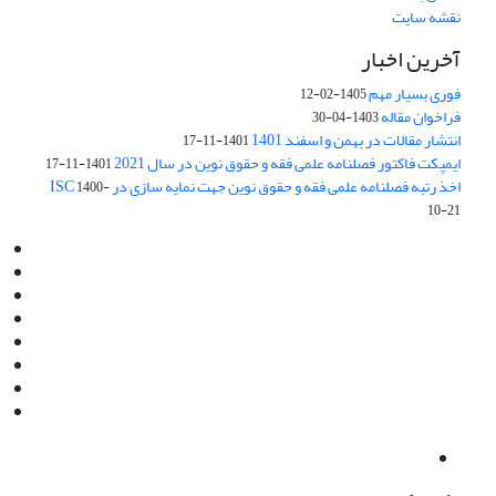
نقشه سایت
آخرین اخبار
فوری بسیار مهم
1405-02-12
فراخوان مقاله
1403-04-30
انتشار مقالات در بهمن و اسفند 1401
1401-11-17
ایمپکت فاکتور فصلنامه علمی فقه و حقوق نوین در سال 2021
1401-11-17
اخذ رتبه فصلنامه علمی فقه و حقوق نوین جهت نمایه سازی در ISC
1400-
10-21
Email:
info@jaml.ir
Instagram:jaml.ir
Tel:+98 9196523692
Fax:025 34224584
Post Box:Iran,Qom,37135.1166
SMS:5000 4000 452 462
آدرس پستی فصلنامه: قم، صندوق پستی 37135/1166
استان قم، خیابان مهر، بلوار نوفل لوشاتو، خیابان آزادی، بلوک 38،
واحد3- کد پستی: 3735113966
لینک پرداخت به فصلنامه علمی فقه و حقوق نوین:
IDPay.ir/jaml-ir