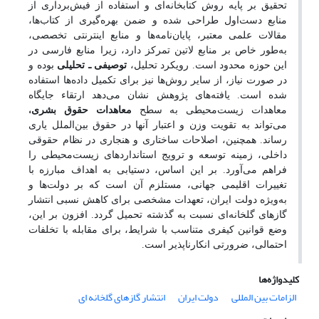
تحقیق بر پایه روش کتابخانه‌ای و استفاده از فیش‌برداری از
منابع دست‌اول طراحی شده و ضمن بهره‌گیری از کتاب‌ها،
مقالات علمی معتبر، پایان‌نامه‌ها و منابع اینترنتی تخصصی،
به‌طور خاص بر منابع لاتین تمرکز دارد، زیرا منابع فارسی در
این حوزه محدود است. رویکرد تحلیل،
توصیفی ـ تحلیلی
بوده و
در صورت نیاز، از سایر روش‌ها نیز برای تکمیل داده‌ها استفاده
شده است. یافته‌های پژوهش نشان می‌دهد ارتقاء جایگاه
،
معاهدات زیست‌محیطی به سطح
معاهدات حقوق بشری
می‌تواند به تقویت وزن و اعتبار آنها در حقوق بین‌الملل یاری
رساند. همچنین، اصلاحات ساختاری و هنجاری در نظام حقوقی
داخلی، زمینه توسعه و ترویج استانداردهای زیست‌محیطی را
فراهم می‌آورد. بر این اساس، دستیابی به اهداف مبارزه با
تغییرات اقلیمی جهانی، مستلزم آن است که بر دولت‌ها و
به‌ویژه دولت ایران، تعهدات مشخصی برای کاهش نسبی انتشار
گازهای گلخانه‌ای نسبت به گذشته تحمیل گردد. افزون بر این،
وضع قوانین کیفری متناسب با شرایط، برای مقابله با تخلفات
احتمالی، ضرورتی انکارناپذیر است.
کلیدواژه‌ها
الزامات بین المللی
دولت ایران
انتشار گازهای گلخانه ای