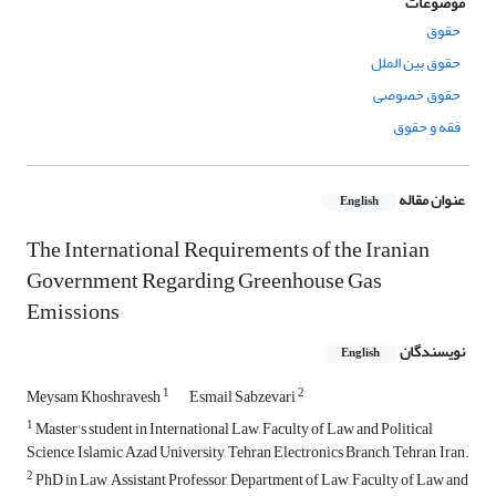
موضوعات
حقوق
حقوق بین الملل
حقوق خصوصی
فقه و حقوق
عنوان مقاله
English
The International Requirements of the Iranian
Government Regarding Greenhouse Gas
Emissions
نویسندگان
English
1
2
Meysam Khoshravesh
Esmail Sabzevari
1
Master's student in International Law, Faculty of Law and Political
Science, Islamic Azad University, Tehran Electronics Branch, Tehran, Iran.
2
PhD in Law, Assistant Professor, Department of Law, Faculty of Law and