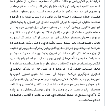
فرایندهای الگوریتمی و فاقد خلاقیت مستقیم انسانی، از منظر فقه
امامیه و نظام حقوقی ایران چگونه قابل ارزیابی‌اند و انتساب حقوق مادی
و معنوی آنها به چه شخص یا نهادی موجه است. بدین منظور، قواعد
فقهی از جمله «تسلط»، «احترام مال»، «لاضرر»، «اسباب ضمان» و «قاعده
صحت» تحلیل می‌شود تا میزان قابلیت انطباق این اصول با پدیده‌های
نوظهور فناوری روشن گردد. در بخش حقوقی نیز قوانین موجود—از
جمله قانون حمایت از حقوق مؤلفان ۱۳۴۸ و مقررات ترجمه، تکثیر و
نرم‌افزار—برای سنجش توانایی آنها در حمایت از آثار مشترک انسان و
هوش مصنوعی ارزیابی شده است. یافته‌های پژوهش نشان می‌دهد که
هرچند مبانی فقهی و چارچوب‌های قانونی ایران ظرفیت‌هایی برای حمایت
از این دسته آثار دارند، اما در تعیین پدیدآورنده، حدود حمایت و
مسئولیت حقوقی خلأهای قابل توجهی وجود دارد. بر اساس این تحلیل،
الگویی پیشنهاد می‌شود که نقش انسانِ طراح یا هدایت‌کننده سامانه را
محور انتساب حقوق قرار می‌دهد و در عین حال از تمرکز انحصاری
فناوری جلوگیری می‌کند. نتیجه آن است که تلفیق اصول فقهی با
آموزه‌های جدید مالکیت فکری می‌تواند زمینه‌ای معتبر برای تنظیم‌گری
آثار هوش مصنوعی فراهم کند، اما نیاز به تقنین تخصصی و شفاف
همچنان پابرجاست. این پژوهش با روش توصیفی–تحلیلی و بر پایه
گردآوری اسنادی از منابع کتابخانه‌ای، مقالات علمی و قوانین موضوعه
انجام شده است.