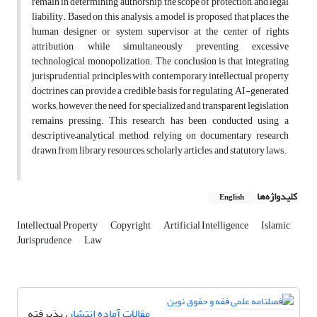
remain in determining authorship, the scope of protection, and legal
liability. Based on this analysis, a model is proposed that places the
human designer or system supervisor at the center of rights
attribution, while simultaneously preventing excessive
technological monopolization. The conclusion is that integrating
jurisprudential principles with contemporary intellectual property
doctrines can provide a credible basis for regulating AI-generated
works; however, the need for specialized and transparent legislation
remains pressing. This research has been conducted using a
descriptive–analytical method, relying on documentary research
drawn from library resources, scholarly articles, and statutory laws.
کلیدواژه‌ها
English
Intellectual Property
Copyright
Artificial Intelligence
Islamic
Jurisprudence
Law
مقالات آماده انتشار
، پذیرفته