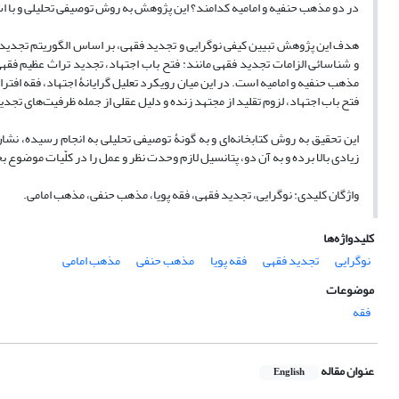
در دو مذهب حنفیه و امامیه کدامند؟ این پژوهش به روش توصیفی تحلیلی و با اس
هدف این پژوهش تبیین کیفی نوگرایی و تجدید فقهی، بر اساس الگوریتم تجدیدی
و شناسائی الزامات تجدید فقهی مانند: فتح باب اجتهاد، تجدید تراث عظیم فق
مذهب حنفیه و امامیه است. در این میان رویکرد تعلیل گرایانۀ اجتهاد، فقه افت
فتح باب اجتهاد، لزوم تقلید از مجتهد زنده و دلیل عقلی از جمله ظرفیت‌های تجدید
این تحقیق به روش کتابخانه‌ای و به گونۀ توصیفی تحلیلی به انجام رسیده، نشا
زیادی بالا برده و به آن دو، پتانسیل لازم وحدت نظر و عمل را در کلّیات موضوع
واژگان کلیدی: نوگرایی، تجدید فقهی، فقه پویا، مذهب حنفی، مذهب امامی.
کلیدواژه‌ها
نوگرایی
تجدید فقهی
فقه پویا
مذهب حنفی
مذهب امامی
موضوعات
فقه
عنوان مقاله
English