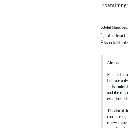
Examining t
Abdul Majid Sa
1
prof at Herat U
2
Associate Profes
Abstract
Modernism and
indicate a d
Jurisprudenti
and the capac
examines this
The aim of th
considering t
renewal, suc