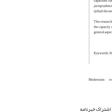
capacities f
jurisprudence
ijtihad, the n
This research
the capacity 
general aspect
Keywords: Mo
Modernism
re
اشتراک خبرنامه