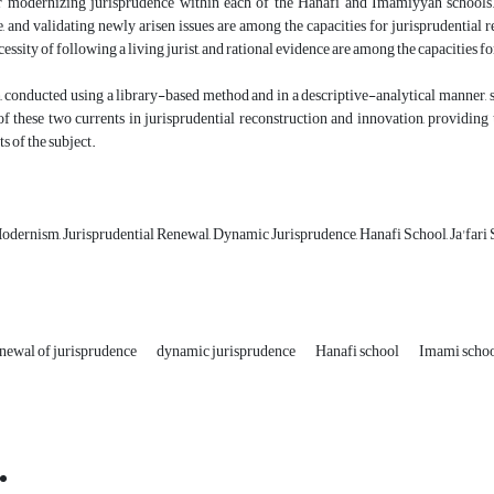
or modernizing jurisprudence within each of the Hanafi and Imamiyyah schools. I
, and validating newly arisen issues are among the capacities for jurisprudential
ecessity of following a living jurist, and rational evidence are among the capacities 
, conducted using a library-based method and in a descriptive-analytical manner, 
of these two currents in jurisprudential reconstruction and innovation, providing
s of the subject.
dernism, Jurisprudential Renewal, Dynamic Jurisprudence, Hanafi School, Ja'fari 
newal of jurisprudence
dynamic jurisprudence
Hanafi school
Imami scho
Email:
info@jaml.ir