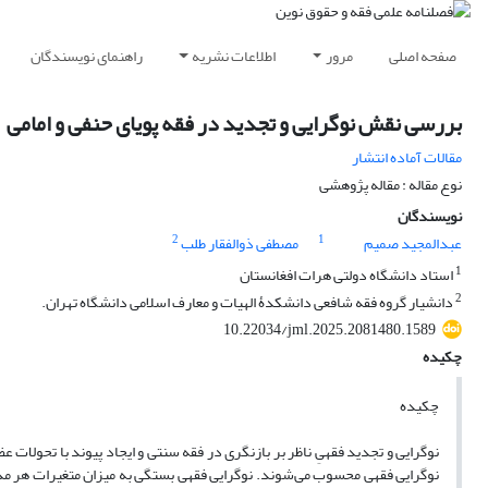
صفحه اصلی
مرور
اطلاعات نشریه
راهنمای نویسندگان
بررسی نقش نوگرایی و تجدید در فقه پویای حنفی و امامی
مقالات آماده انتشار
نوع مقاله : مقاله پژوهشی
نویسندگان
2
1
عبدالمجید صمیم
مصطفی ذوالفقار طلب
1
استاد دانشگاه دولتی هرات افغانستان
2
دانشیار گروه فقه شافعی دانشکدۀ الهیات و معارف اسلامی دانشگاه تهران.
10.22034/jml.2025.2081480.1589
چکیده
چکیده
نوگرایی و تجدید فقهیِ ناظر بر بازنگری در فقه سنتی و ایجاد پیوند با تحولات ع
نوگرایی فقهی محسوب می‌شوند. نوگرایی فقهی بستگی به میزان متغیرات هر مذه