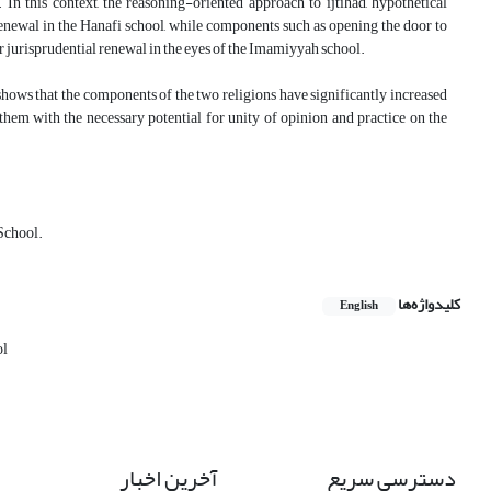
n this context, the reasoning-oriented approach to ijtihad, hypothetical
 renewal in the Hanafi school, while components such as opening the door to
for jurisprudential renewal in the eyes of the Imamiyyah school.
shows that the components of the two religions have significantly increased
 them with the necessary potential for unity of opinion and practice on the
School.
کلیدواژه‌ها
English
ol
دسترسی سریع
آخرین اخبار