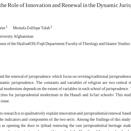
he Role of Innovation and Renewal in the Dynamic Juri
1
2
mim
Mostafa Zulfiqar Talab
niversity Afghanistan
sor of the Shafi&#039;i Fiqh Department, Faculty of Theology and Islamic Studies,
 the renewal of jurisprudence, which focus on revising traditional jurisprudence 
ynamic jurisprudence. The constants and variables of religion are two central 
al modernism depends on the extent of variables in each school of jurisprudence. 
ities for jurisprudential modernism in the Hanafi and Ja'fari schools? This stud
 issue.
is research is to qualitatively explain innovation and jurisprudential renewal, ba
he indicators and components of the two sects. Among the findings of this study i
h as opening the door to ijtihad, renewing the vast jurisprudential heritage, ma