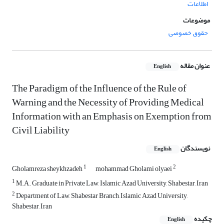
اطلاعات
موضوعات
حقوق خصوصی
عنوان مقاله
English
The Paradigm of the Influence of the Rule of
Warning and the Necessity of Providing Medical
Information with an Emphasis on Exemption from
Civil Liability
نویسندگان
English
1
2
Gholamreza sheykhzadeh
mohammad Gholami olyaei
1
M.A. Graduate in Private Law, Islamic Azad University, Shabestar, Iran
2
Department of Law, Shabestar Branch, Islamic Azad University,
Shabestar, Iran
چکیده
English