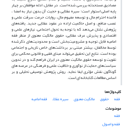
مصادیق مستحدثه بررسی شده است. در مقابل، ادله موافقان بر چهار
پایه اصلی استوار است: سیره عقلایی و حجیت آن بدون نیاز به امضا ،
قاعده احترام مال و توسعه مفهوم مال، روایات حرمت سرقت علمی و
غصب منافع، و اصل حاکمیت اراده در عقود عقلایی جدید. یافته‌های
پژوهش نشان می‌دهد که با توجه به تحول اجتماعی، نیازهای علمی و
اقتصادی و پذیرش عرف عقلایی، حقوق مالکیت معنوی از منظر فقه
امامیه قابل توجیه و مشروعیت‌بخش است و محدودیت‌های ذکرشده
توسط مخالفان، بیشتر مبتنی بر برداشت‌های خاص تاریخی و اجتماعی
بوده است. نتایج این تحقیق می‌تواند مبنای فقهی و قانونی محکمی برای
تقویت و توسعه حقوق مالکیت معنوی در ایران فراهم کند و در تدوین
سیاست‌های حمایت از نوآوری و خلاقیت علمی و فرهنگی در عرصه های
گوناگون نقش مؤثری ایفا نماید. روش پژوهش توصیفی تحلیلی و بر
اساس مطالعات کتابخانه ای است.
کلیدواژه‌ها
فقه
حقوق
مالکیت معنوی
سیره عقلاء
فقه امامیه
موضوعات
فقه
فقه و اصول