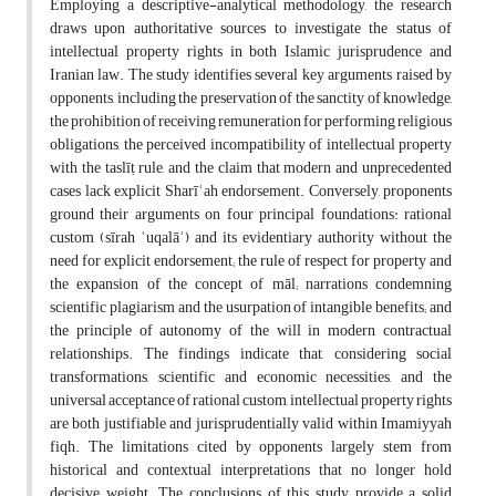
Employing a descriptive-analytical methodology, the research
draws upon authoritative sources to investigate the status of
intellectual property rights in both Islamic jurisprudence and
Iranian law. The study identifies several key arguments raised by
opponents, including the preservation of the sanctity of knowledge,
the prohibition of receiving remuneration for performing religious
obligations, the perceived incompatibility of intellectual property
with the taslīṭ rule, and the claim that modern and unprecedented
cases lack explicit Sharīʿah endorsement. Conversely, proponents
ground their arguments on four principal foundations: rational
custom (sīrah ʿuqalāʾ) and its evidentiary authority without the
need for explicit endorsement; the rule of respect for property and
the expansion of the concept of māl; narrations condemning
scientific plagiarism and the usurpation of intangible benefits; and
the principle of autonomy of the will in modern contractual
relationships. The findings indicate that, considering social
transformations, scientific and economic necessities, and the
universal acceptance of rational custom, intellectual property rights
are both justifiable and jurisprudentially valid within Imamiyyah
fiqh. The limitations cited by opponents largely stem from
historical and contextual interpretations that no longer hold
decisive weight. The conclusions of this study provide a solid