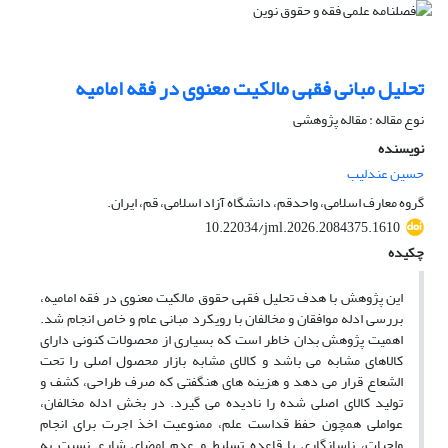
تحلیل مبانی فقهی مالکیت معنوی در فقه امامیه
نوع مقاله : مقاله پژوهشی
نویسنده
حسین عندلیب
گروه معارف اسلامی، واحدقم، دانشگاه آزاد اسلامی، قم، ایران.
10.22034/jml.2026.2084375.1610
چکیده
این پژوهش با هدف تحلیل فقهی حقوق مالکیت معنوی در فقه امامیه،
بررسی ادله موافقان و مخالفان با رویکرد مبانی عام و خاص انجام شد.
اهمیت پژوهش بدان خاطر است که بسیاری از محصولات کنونی دارای
کالاهای مشابه می باشد و کالای مشابه بازار محصول اصلی را تحت
الشعاع قرار می دهد و هزینه های هنگفتی که صرف طراحی، کشف و
تولید کالای اصلی شده را نادیده می گیرد. در بخش ادله مخالفان،
عواملی همچون حفظ قداست علم، ممنوعیت اخذ اجرت برای انجام
واجبات، ناسازگاری با قاعده تسلیط و عدم امضای شارع نسبت به