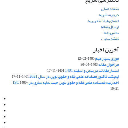
صفحه اصلی
درباره نشریه
اعضای هیات تحریریه
ارسال مقاله
تماس با ما
نقشه سایت
آخرین اخبار
فوری بسیار مهم
1405-02-12
فراخوان مقاله
1403-04-30
انتشار مقالات در بهمن و اسفند 1401
1401-11-17
ایمپکت فاکتور فصلنامه علمی فقه و حقوق نوین در سال 2021
1401-11-17
اخذ رتبه فصلنامه علمی فقه و حقوق نوین جهت نمایه سازی در ISC
1400-
10-21
Email:
info@jaml.ir
Instagram:jaml.ir
Tel:+98 9196523692
Fax:025 34224584
Post Box:Iran,Qom,37135.1166