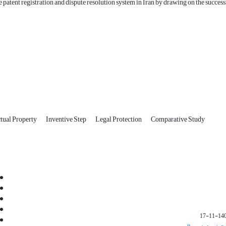
e patent registration and dispute resolution system in Iran by drawing on the succes
ctual Property
Inventive Step
Legal Protection
Comparative Study
Email:
info@jaml.ir
Instagram:jaml.ir
Tel:+98 9196523692
Fax:025 34224584
1401-1
Post Box:Iran,Qom,37135.1166