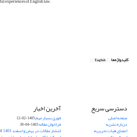
sful experiences of English law
.
کلیدواژه‌ها
English
دسترسی سریع
آخرین اخبار
صفحه اصلی
فوری بسیار مهم
1405-02-12
درباره نشریه
فراخوان مقاله
1403-04-30
اعضای هیات تحریریه
انتشار مقالات در بهمن و اسفند 1401
1-17