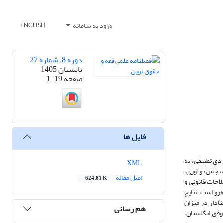
ورود به سامانه
ENGLISH
دوره 8، شماره 27
تابستان 1405
صفحه
1-19
فایل ها
دی تطبیقی، به
XML
 سنجش نوآوری،
اصل مقاله
624.81 K
لاحات قانونی و
رو است. نتایج
ادار در میزان
هم رسانی
وفق انگلستان،