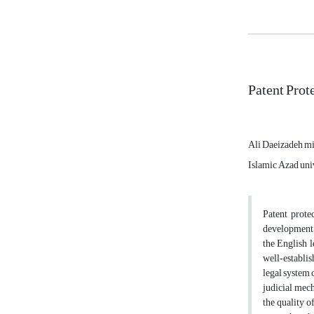
Patent Prot
Ali Daeizadeh m
Islamic Azad univ
Patent prote
development o
the English l
well
‑
establis
legal system 
judicial mech
the quality o