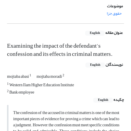
موضوعات
حقوق جزا
عنوان مقاله
English
Examining the impact of the defendant's
confession and its effects in criminal matters.
نویسندگان
English
1
2
mojtaba abasi
mojtaba moradi
1
Western Ilam Higher Education Institute
2
Bank employee
چکیده
English
The confession of the accused in criminal matters is one of the most
important pieces of evidence for proving a crime, which can lead to
a judgment. However, the confession must meet specific conditions