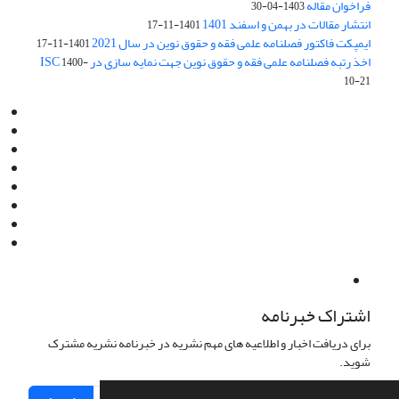
فراخوان مقاله
1403-04-30
انتشار مقالات در بهمن و اسفند 1401
1401-11-17
ایمپکت فاکتور فصلنامه علمی فقه و حقوق نوین در سال 2021
1401-11-17
اخذ رتبه فصلنامه علمی فقه و حقوق نوین جهت نمایه سازی در ISC
1400-
10-21
Email:
info@jaml.ir
Instagram:jaml.ir
Tel:+98 9196523692
Fax:025 34224584
Post Box:Iran,Qom,37135.1166
SMS:5000 4000 452 462
آدرس پستی فصلنامه: قم، صندوق پستی 37135/1166
استان قم، خیابان مهر، بلوار نوفل لوشاتو، خیابان آزادی، بلوک 38،
واحد3- کد پستی: 3735113966
لینک پرداخت به فصلنامه علمی فقه و حقوق نوین:
IDPay.ir/jaml-ir
اشتراک خبرنامه
برای دریافت اخبار و اطلاعیه های مهم نشریه در خبرنامه نشریه مشترک
شوید.