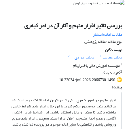
بررسی تاثیر اقرار متهم و آثار آن در امر کیفری
مقالات آماده انتشار
نوع مقاله : مقاله پژوهشی
نویسندگان
2
1
مجتبی عباسی
مجتبی مرادی
1
موسسه اموزش عالی باختر ایلام
2
کارمند بانک
10.22034/jml.2026.2066730.1490
چکیده
اقرار متهم در امور کیفری، یکی از مهمترین ادله اثبات جرم است که
می‌تواند منجر به صدور حکم شود. با این حال، اقرار باید شرایط خاصی
داشته باشد تا معتبر و قابل استناد باشد. این شرایط شامل اختیار،
آگاهی، و عدم اجبار متهم در زمان اقرار است. همچنین، اقرار باید صریح
و روشن باشد و تناقضی با سایر ادله موجود در پرونده نداشته باشد.