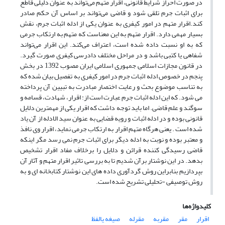
در صورت احراز شرایط قانونی، اقرار متهم می‌تواند به عنوان دلیلی قاطع
برای اثبات جرم تلقی شود و قاضی می‌تواند بر اساس آن حکم صادر
کند.اقرار متهم در امور کیفری به عنوان یکی از ادله اثبات جرم، نقش
بسیار مهمی دارد. اقرار متهم به این معناست که متهم به ارتکاب جرمی
که به او نسبت داده شده است، اعتراف می‌کند. این اقرار می‌تواند
شفاهی یا کتبی باشد و در مراحل مختلف دادرسی کیفری صورت گیرد.
در قانون مجازات اسلامی جمهوری اسلامی ایران مصوب 1392 در بخش
پنجم در خصوص ادله اثبات جرم در امور کیفری به تفصیل بیان شده که
به تناسب موضوع بحث و رعایت اختصار مبادرت به تبیین آن پرداخته
می شود. که این ادله اثبات جرم عبارت است از: اقرار، شهادت، قسامه و
سوگند و علم قاضی. اما باید توجه داشت که اقرار یکی از مهمترین دلایل
قانونی بوده و در ادله اثبات و رویه قضایی به عنوان سید الادله از آن یاد
شده است . یعنی هرگاه متهم اقرار به ارتکاب جرمی نماید، اقرار وی نافذ
و معتبر بوده و نوبت به ادله دیگر برای اثبات جرم نمی رسد مگر اینکه
قاضی رسیدگی کننده قرائن و دلایل را برخلاف مفاد اقرار تشخیص
بدهد. در این نوشتار برآن شدیم تا به بررسی تاثیر اقرار متهم و آثار آن
بپردازیم بنابراین روش گردآوری داده های این نوشتار کتابخانه ای و به
روش توصیفی -تحلیلی تشریح شده است.
کلیدواژه‌ها
اقرار
مقر
مقربه
مقرله
صیغه یالفظ