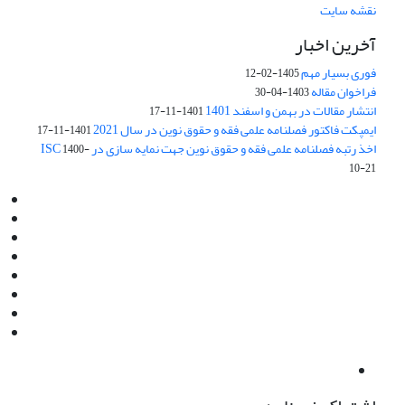
نقشه سایت
آخرین اخبار
فوری بسیار مهم
1405-02-12
فراخوان مقاله
1403-04-30
انتشار مقالات در بهمن و اسفند 1401
1401-11-17
ایمپکت فاکتور فصلنامه علمی فقه و حقوق نوین در سال 2021
1401-11-17
اخذ رتبه فصلنامه علمی فقه و حقوق نوین جهت نمایه سازی در ISC
1400-
10-21
Email:
info@jaml.ir
Instagram:jaml.ir
Tel:+98 9196523692
Fax:025 34224584
Post Box:Iran,Qom,37135.1166
SMS:5000 4000 452 462
آدرس پستی فصلنامه: قم، صندوق پستی 37135/1166
استان قم، خیابان مهر، بلوار نوفل لوشاتو، خیابان آزادی، بلوک 38،
واحد3- کد پستی: 3735113966
لینک پرداخت به فصلنامه علمی فقه و حقوق نوین:
IDPay.ir/jaml-ir