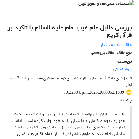
بررسی دلایل علم غیب امام علیه السلام با تاکید بر
قرآن کریم
مقالات آماده انتشار
نوع مقاله : مقاله پژوهشی
نویسنده
جواد نعمتی
تبریز کوی دانشگاه خیابان عطارنیشابوری کوچه ده متری هیجدهم پلاک 3 طبقه
اول
10.22034/jml.2026.2088062.1639
چکیده
علم غیب امامان علیهم‌السلام از مباحث بنیادین در الهیات شیعه است که
همواره توجه متکلمان و مفسران را به خود جلب کرده است. امامت
تداوم مسئولیت‌های پیامبر(ص) (به جز دریافت وحی تشریعی) است؛
بنابراین امام باید به علوم پیامبر(ص) — از جمله آگاهی‌های غیبی —