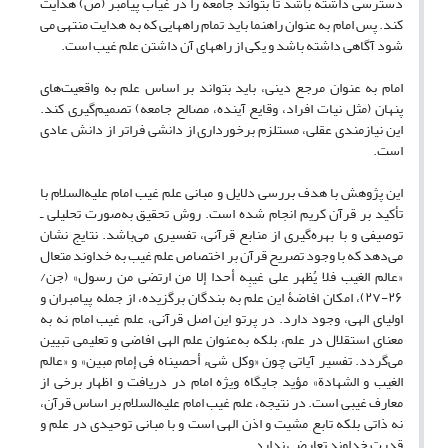
دسترسی داشته باشد تا بتواند جامعه را در غیاب پیامبر (ص) هدایت
کند. پس امام به عنوان راهنما باید تمام راههایی که به هدایت منتهی می
شود آگاهی داشته باشد و یکی از راههای آن داشتن علم غیب است.
امام به عنوان مرجع دینی، باید بتواند بر اساس علم به واقعیت‌های
پنهان (مثل نیات افراد، وقایع آینده، مصالح جامعه) تصمیم‌گیری کند.
این نیازمندی عقلی، مستلزم برخورداری از دانشی فراتر از دانش عادی
است.
این پژوهش با هدف بررسی دلایل و مبانی علم غیب امام علیه‌السلام با
تأکید بر قرآن کریم انجام شده است. روش تحقیق به‌صورت تحلیلی ـ
توصیفی و با بهره‌گیری از منابع قرآنی، تفسیری می‌باشد. نتایج نشان
می‌دهد که با وجود تصریح قرآن بر اختصاص علم غیب به خداوند متعال
«عالم الغیب فلا یُظهر علی غیبِه أحدا إلا من ارتضی من رسول» (جن/
۲۶-۲۷)، امکان افاضۀ این علم به بندگان برگزیده‌، از جمله پیامبران و
اولیای الهی، وجود دارد. در پرتو این اصل قرآنی، علم غیب امام نه به
‌معنای استقلال در علم، بلکه به‌عنوان علم الهی افاضی و تعلیمی تبیین
می‌گردد. تفسیر آیاتی چون «وکل شیء أحصیناه فی إمام مبین» و «عالم
الغیب و الشهادة» مؤید جایگاه ویژه امام در دریافت و اظهار برخی از
معارف غیبی است. در نتیجه، علم غیب امام علیه‌السلام بر اساس قرآن،
نه ذاتی بلکه تابع مشیت و اذن الهی است و با مبانی توحیدی در علم و
قدرت خداوند تعارضی ندارد.