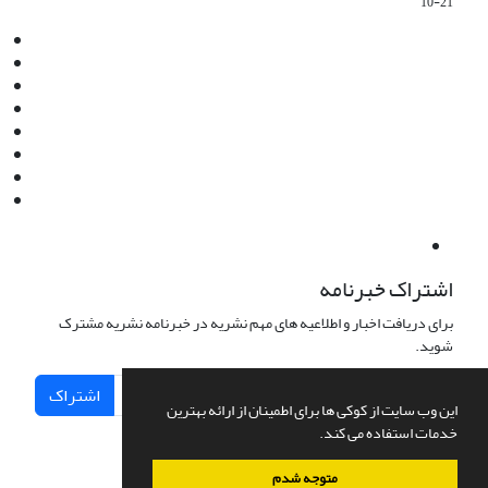
10-21
Email:
info@jaml.ir
Instagram:jaml.ir
Tel:+98 9196523692
Fax:025 34224584
Post Box:Iran,Qom,37135.1166
SMS:5000 4000 452 462
آدرس پستی فصلنامه: قم، صندوق پستی 37135/1166
استان قم، خیابان مهر، بلوار نوفل لوشاتو، خیابان آزادی، بلوک 38،
واحد3- کد پستی: 3735113966
لینک پرداخت به فصلنامه علمی فقه و حقوق نوین:
IDPay.ir/jaml-ir
اشتراک خبرنامه
برای دریافت اخبار و اطلاعیه های مهم نشریه در خبرنامه نشریه مشترک
شوید.
اشتراک
این وب سایت از کوکی ها برای اطمینان از ارائه بهترین
خدمات استفاده می کند.
متوجه شدم