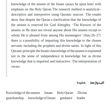
knowledge of the unseen of the Imam (peace be upon him), with
emphasis on the Holy Quran.The research method is analytical-
descriptive and interpretive, using Quranic sources. The results
show that despite the Quran’s clarification that the knowledge of
the unseen is reserved for God Almighty, “The Knower of the
unseen, so He does not reveal anyone about His unseen except to
whom He is pleased from among His messengers” (Jinn/26-27),
there is a possibility of imparting this knowledge to the chosen
servants, including the prophets and divine saints. In light of this
Quranic principle, the Imam’s knowledge of the unseen is explained
not in the sense of independence in knowledge, but as divine
knowledge that is imparted and instructive. The interpretation of
verses
کلیدواژه‌ها
English
Knowledge of the unseen
Imam
Holy Quran
Divine
guardianship
knowledge of Imam
guidance
leader