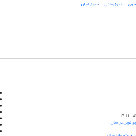
نوی
حقوق مادی
حقوق ایران
Email:
info@jaml.ir
Instagram:jaml.ir
Tel:+98 9196523692
Fax:025 34224584
1401-1
Post Box:Iran,Qom,37135.1166
وق نوین در سال
SMS:5000 4000 452 462
آدرس پستی فصلنامه: قم، صندوق پستی
ین جهت نمایه سازی