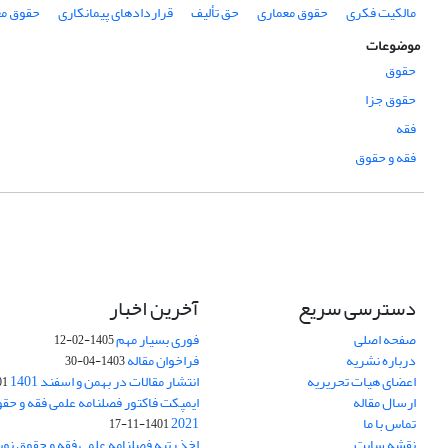
مالکیت فکری
حقوق معماری
حق تألیف
قراردادهای پیمانکاری
حقوق مع
موضوعات
حقوق
حقوق جزا
فقه
فقه و حقوق
دسترسی سریع
آخرین اخبار
صفحه اصلی
فوری بسیار مهم
1405-02-12
درباره نشریه
فراخوان مقاله
1403-04-30
اعضای هیات تحریریه
انتشار مقالات در بهمن و اسفند 1401
1-17
ارسال مقاله
ایمپکت فاکتور فصلنامه علمی فقه و حق
تماس با ما
2021
1401-11-17
نقشه سایت
اخذ رتبه فصلنامه علمی فقه و حقوق نو