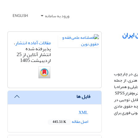
ورود به سامانه
ENGLISH
 ایران
مقالات آماده انتشار
،
پذیرفته شده
انتشار آنلاین از 25
اردیبهشت 1405
اری در چارچوب
هنری، از جمله
لی و همراه با
م‌افزار
SPSS
فایل ها
قابل توجهی در
رچه حقوق مادی
ونی فوری برای
XML
اصل مقاله
445.51 K