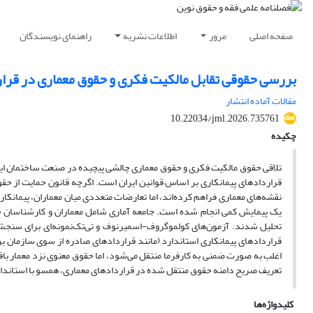
صفحه اصلی
مرور
اطلاعات نشریه
راهنمای نویسندگان
بررسی حقوقی تقابل مالکیت فکری و حقوق معماری در قراردا
مقالات آماده انتشار
10.22034/jml.2026.735761
چکیده
تلاقی حقوق مالکیت فکری و حقوق معماری چالشی پیچیده در صنعت ساختمان ای
قراردادهای پیمانکاری بر اساس قوانین ایران است. اگرچه قانون حمایت از حقو
نقشه‌های معماری فراهم کرده‌اند، اما تعارضات متعددی میان معماران، پیمانکار
یک پیمایش کمی انجام شده است. جامعه آماری شامل معماران و کارشناسان حقوق
تحلیل شدند. آزمون‌های کولموگروف-اسمیرنوف و تی‌تک‌نمونه‌ای برای سنجش ن
قراردادهای پیمانکاری استاندارد (مانند قراردادهای صادره از سوی سازمان بر
اغلب به صورت ضمنی به کارفرما منتقل می‌شود، اما حقوق معنوی نزد معمار باقی 
تعریف صریح دامنه حقوق منتقل شده در قراردادهای معماری، همسو با استاندار
کلیدواژه‌ها