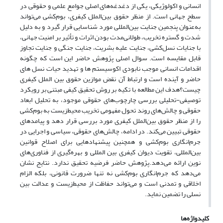
انسانی و اکولوژیکی، یکی از دغدغه‌های اصلی جوامع علمی و حقوقی در
سطح جهانی است. از منظر حقوق بین‌الملل کیفری، بوم‌کشی می‌تواند
به‌عنوان پنجمین جنایت بین‌المللی مورد شناسایی قرار گیرد و به دلیل
شدت و گستره تخریب، طولانی‌مدت بودن اثرات و تأثیر بر امنیت جهانی،
با جنایات نسل‌کشی، جنایت علیه بشریت، جنایت جنگی و جنایت تجاوز
قابل مقایسه است. سوال اصلی پژوهش حاضر این است که چگونه
اقدامات انسانی موجب نابودی اکوسیستم ها و تهدید حیات نسل های
حاضر و آینده است و ارتباط آن نقض موازین حقوق بین الملل کیفری
چیست؟هدف این مطالعه با تکیه بر روش تحقیق کیفی مبتنی بر رویکرد
توصیفی-تحلیلی بررسی چارچوب‌های حقوقی موجود، به تحلیل ابعاد
حقوقی و چالش‌های روند تحول مفهومی تخریب محیط‌زیست به بوم‌کشی
را از منظر حقوق بین‌الملل کیفری مورد بررسی قرار دهد و پیامدهای
حقوقی تبیین می‌کند. در ادامه، چالش‌های حقوقی، سیاسی و اجرایی در
جرم‌انگاری بوم‌کشی و همچنین پیشنهادهایی برای اصلاح قوانین
بین‌المللی، تقویت دیوان کیفری بین المللی و بهره‌گیری از فناوری‌های
نوین ارائه می‌دهد.پژوهش حاضر فرضیه تحقیق ندارد. نتایج نشان
می‌دهد که جرم‌انگاری بوم‌کشی نه تنها ضرورت قانونی، بلکه الزام
اخلاقی و تمدنی است و می‌تواند حفاظت از محیط‌زیست و عدالت بین
نسلی را تضمین نماید.
کلیدواژه‌ها