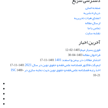
دسترسی سریع
صفحه اصلی
درباره نشریه
اعضای هیات تحریریه
ارسال مقاله
تماس با ما
نقشه سایت
آخرین اخبار
فوری بسیار مهم
1405-02-12
فراخوان مقاله
1403-04-30
انتشار مقالات در بهمن و اسفند 1401
1401-11-17
ایمپکت فاکتور فصلنامه علمی فقه و حقوق نوین در سال 2021
1401-11-17
اخذ رتبه فصلنامه علمی فقه و حقوق نوین جهت نمایه سازی در ISC
1400-
10-21
Email:
info@jaml.ir
Instagram:jaml.ir
Tel:+98 9196523692
Fax:025 34224584
Post Box:Iran,Qom,37135.1166