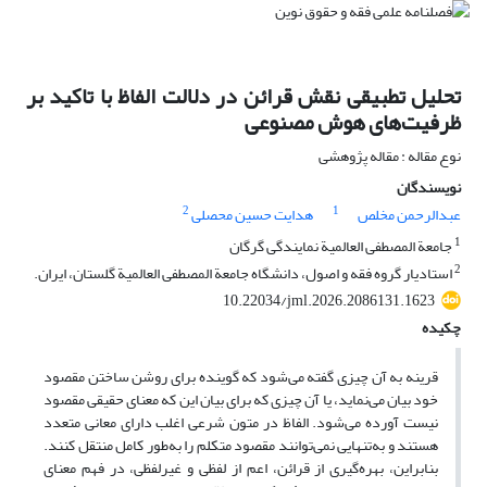
تحلیل تطبیقی نقش قرائن در دلالت الفاظ با تاکید بر
ظرفیت‌های هوش مصنوعی
نوع مقاله : مقاله پژوهشی
نویسندگان
2
1
عبدالرحمن مخلص
هدایت حسین محصلی
1
جامعة المصطفی العالمیة نمایندگی گرگان
2
استادیار گروه فقه و اصول، دانشگاه جامعة المصطفی العالمیة گلستان، ایران.
10.22034/jml.2026.2086131.1623
چکیده
قرینه به آن چیزی گفته می‌شود که گوینده برای روشن ساختن مقصود
خود بیان می‌نماید، یا آن چیزی که برای بیان این که معنای حقیقی مقصود
نیست آورده می‌شود. الفاظ در متون شرعی اغلب دارای معانی متعدد
هستند و به‌تنهایی نمی‌توانند مقصود متکلم را به‌طور کامل منتقل کنند.
بنابراین، بهره‌گیری از قرائن، اعم از لفظی و غیرلفظی، در فهم معنای