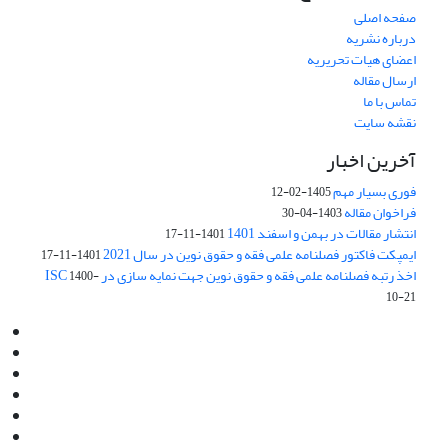
صفحه اصلی
درباره نشریه
اعضای هیات تحریریه
ارسال مقاله
تماس با ما
نقشه سایت
آخرین اخبار
فوری بسیار مهم
1405-02-12
فراخوان مقاله
1403-04-30
انتشار مقالات در بهمن و اسفند 1401
1401-11-17
ایمپکت فاکتور فصلنامه علمی فقه و حقوق نوین در سال 2021
1401-11-17
اخذ رتبه فصلنامه علمی فقه و حقوق نوین جهت نمایه سازی در ISC
1400-
10-21
Email:
info@jaml.ir
Instagram:jaml.ir
Tel:+98 9196523692
Fax:025 34224584
Post Box:Iran,Qom,37135.1166
SMS:5000 4000 452 462