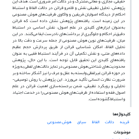
حقیقی، مجازی، و معانی مشترک و در دلالت امر ضروری است. هدف این
پژوهش، تحلیل تطبیقی نقش و قلمرو قرائن در دلالت الفاظ و استنباط
احکام از دیدگاه اصولیان فریقین و واکاوی ظرفیت‌های هوش مصنوعی
در این زمینه است. یافته‌های پژوهش نشان داده است که قرائن
به‌عنوان ابزارهای کلیدی در علم اصول، نقش اساسی در استنباط
دقیق‌تر احکام و جلوگیری از برداشت‌های نادرست ایفا می‌کنند. در این
میان، ظرفیت‌های نوین هوش مصنوعی از جمله سرعت و دقت بالا در
تحلیل الفاظ، امکان شناسایی قرائن از طریق پردازش حجم عظیم
داده‌های متنی، و نقش تکمیلی آن در فرآیند استنباط فقهی به عنوان
یافته‌های کلیدی این تحقیق قابل توجه است. با این حال، پژوهش
محدودیت‌های شناختی هوش مصنوعی در تمایز دلالت‌های لفظی به ویژه
در حوزه قرائن غیرلفظی وابسته به عقل و عرف را نیز آشکار ساخته و بر
ضرورت نظارت انسانی تأکید می‌ورزد. این پژوهش با روش توصیفی-
تحلیلی و رویکرد تطبیقی، ضمن برجسته‌سازی اهمیت قرائن در علم
اصول فقه و استفاده از ظرفیت‌های هوش مصنوعی را در خدمت اجتهاد
و استنباط گشوده است.
کلیدواژه‌ها
قرینه
دلالت
الفاظ
سیاق
هوش مصنوعی
موضوعات