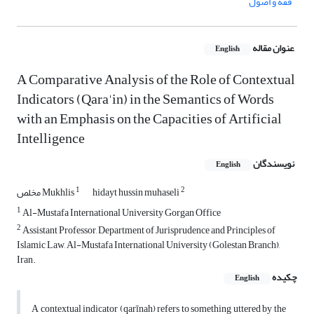
فقه و اصول
عنوان مقاله
English
A Comparative Analysis of the Role of Contextual
Indicators (Qara'in) in the Semantics of Words
with an Emphasis on the Capacities of Artificial
Intelligence
نویسندگان
English
1
2
hidayt hussin muhaseli
مخلص Mukhlis
1
Al-Mustafa International University Gorgan Office
2
Assistant Professor, Department of Jurisprudence and Principles of
Islamic Law, Al-Mustafa International University (Golestan Branch),
Iran.
چکیده
English
A contextual indicator (qarīnah) refers to something uttered by the