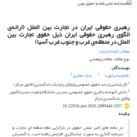
رهبری حقوقی ایران در تجارت بین الملل (ارائه‌ی
الگوی رهبری حقوقی ایران ذیل حقوق تجارت بین
الملل در منطقه‌ی غرب و جنوب غرب آسیا)
مقالات آماده انتشار
نوع مقاله : مقاله پژوهشی
نویسندگان
2
1
تکتم صحرانورد
بابک جعفری
1
کارشناسی ارشد حقوق خصوصی و وکیل پایه یک دادگستری(کانون مرکز)
2
دانش آموخته دکتری حقوق خصوصی، مدرس دانشگاه و هیات مدیره کانون
وکلای دادگستری مرکز
10.22034/jml.2026.2089444.1657
چکیده
در دهه های اخیر نقش حقوق در بازآرایی نظم منطقه ای تجارت و
سرمایه گذاری به صورت چشمگیری افزایش یافته است. با گسترش