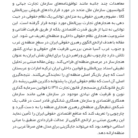
معاهدات چند جانبه مانند توافق‌نامه‌های سازمان تجارت جهانی و
کنوانسیون سازمان ملل متحد در مورد قراردادهای فروش بین‌المللی
کالا ، مفهوم رهبری حقوقی به منزله‌ی توانایی یک نظام حقوقی در جهت
دهی به هنجارهای تجارت بین‌الملل مورد توجه قرار گرفته است. این
توانایی نه تنها از طریق قدرت اقتصادی بلکه از طریق ظرفیت اقناعی و
مشروعیت هنجاری نظام حقوقی داخلی و منطقه‌ای تعریف می شود. این
مقاله با هدف ارائه‌ی الگوی رهبری حقوقی ایران در سطح منطقه ی غرب
و جنوب غرب آسیا ضمن بررسی ظرفیت های حقوقی و نهادی کشور
تلاش دارد چارچوب نظری و راهبردی را برای ایفای نقش ایران به عنوان
هنجارساز در عرصه‌ی منطقه ای طراحی کند. روش مقاله مبتنی بر تحلیل
تطبیقی اسناد بین‌المللی و قوانین داخلی ایران ترکیه امارات و عربستان
است که چهار بازیگر اصلی منطقه ای را نمایندگی می‌کنند. نتیجه‌گیری
اصلی آن است که نظام حقوقی ایران با پشتوانه دکترین فقهی ریشه دار
تاریخ قانونگذاری منسجم از قانون تجارت ۱۳۱۱ تا قوانین سرمایه گذاری
نوین و ظرفیت های نهادی موجود در سازمان هایی مانند سازمان
همکاری اقتصادی و سازمان همکاری شانگهای قادر است در قالب یک
شبکه‌ی تنظیم‌گری منطقه‌ای رهبری هنجاری منطقه را به دست گیرد و
چارچوبی را تعریف کند که منافع اقتصادی حقوقی ایران را تأمین نماید
این رهبری مبتنی بر ارائه‌ی الگویی از عدالت قراردادی منطبق با مبانی
اسلامی خواهد بود که می‌تواند جایگزینی برای مدل های صرفاً غربی در
منطقه ارائه دهد.