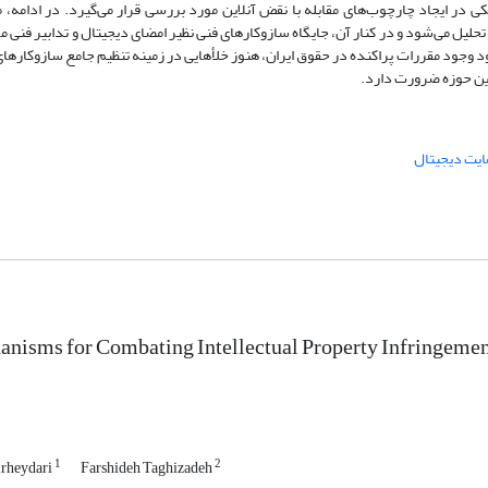
کی در ایجاد چارچوب‌های مقابله با نقض آنلاین مورد بررسی قرار می‌گیرد. در ادامه،
لیل می‌شود و در کنار آن، جایگاه سازوکارهای فنی نظیر امضای دیجیتال و تدابیر فنی م
ود وجود مقررات پراکنده در حقوق ایران، هنوز خلأهایی در زمینه تنظیم جامع سازوکارهای
این حوزه ضرورت دارد.
یت دیجیتال
nisms for Combating Intellectual Property Infringement 
1
2
irheydari
Farshideh Taghizadeh