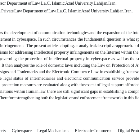
sor, Department of Law, La.C., Islamic Azad University, Lahijan, Iran.
Private Law, Department of Law, La.C., Islamic Azad University, Lahijan, Iran.
ars, the development of communication technologies and the expansion of the Inte
gement in cyberspace. In such circumstances, the fundamental question is what sp
infringements. The present article, adopting an analytical–descriptive approach and 
sms for addressing intellectual property infringements on the Internet within the Ir
overning the protection of intellectual property in cyberspace, as well as the scop
It then analyzes the role of domestic laws, including the Law on Protection of Au
esigns and Trademarks, and the Electronic Commerce Law, in establishing framewor
the legal status of intermediaries and electronic communication service provid
 protection measures are evaluated along with the extent of legal support afforded 
ulations within Iranian law, there are still significant gaps in establishing a c
herefore, strengthening both the legislative and enforcement frameworks in this fiel
erty
Cyberspace
Legal Mechanisms
Electronic Commerce
Digital Prot