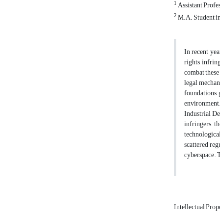
1
Assistant Profes
2
M.A. Student in 
In recent ye
rights infrin
combat these 
legal mechani
foundations g
environment. 
Industrial D
infringers, 
technological
scattered reg
cyberspace. T
Intellectual Prop