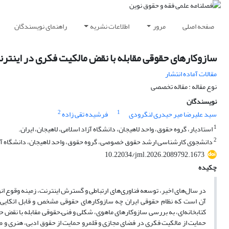
صفحه اصلی
مرور
اطلاعات نشریه
راهنمای نویسندگان
سازوکارهای حقوقی مقابله با نقض مالکیت فکری در اینترنت 
مقالات آماده انتشار
نوع مقاله : مقاله تخصصی
نویسندگان
2
1
سید علیرضا میر حیدری لنگرودی
فرشیده تقی زاده
1
استادیار، گروه حقوق، واحد لاهیجان، دانشگاه آزاد اسلامی، لاهیجان، ایران.
2
دانشجوی کارشناسی ارشد حقوق خصوصی، گروه حقوق، واحد لاهیجان، دانشگاه آزاد 
10.22034/jml.2026.2089792.1673
چکیده
در سال‌های اخیر، توسعه فناوری‌های ارتباطی و گسترش اینترنت، زمینه وقوع
آن است که نظام حقوقی ایران چه سازوکارهای حقوقی مشخص و قابل اتکایی برای
کتابخانه‌ای، به بررسی سازوکارهای ماهوی، شکلی و فنی–حقوقی مقابله با نقض حق
حمایت از مالکیت فکری در فضای مجازی و قلمرو حمایت از حقوق ادبی، هنری و 