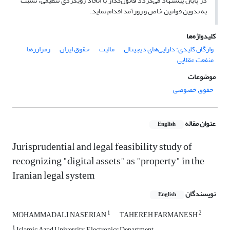
در پایان پیشنهاد می‌گردد قانون‌گذار با اتخاذ رویکردی تنظیمی، نسبت
به تدوین قوانین خاص و روزآمد اقدام نماید.
کلیدواژه‌ها
واژگان کلیدی: دارایی‌های دیجیتال
مالیت
حقوق ایران
رمزارزها
منفعت عقلایی
موضوعات
حقوق خصوصی
عنوان مقاله
English
Jurisprudential and legal feasibility study of
recognizing "digital assets" as "property" in the
Iranian legal system
نویسندگان
English
1
2
MOHAMMADALI NASERIAN
TAHEREH FARMANESH
1
Islamic Azad University, Electronics Department