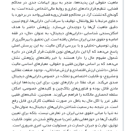
ماهیت حقوقی این پدیده‌ها، منجر به بروز ابهامات جدی در محاکم
قضایی، تنظیم قراردادهای تجاری و روابط مالی اشخاص شده است؛ به
گونه‌ای که تشتت آراء در محاکم و فقدان رویه قضایی واحد در برخورد با
دعاوی مرتبط با نقل‌وانتقال، توقیف یا سرقت این دارایی‌ها، لزوم تبیین
دقیق ماهیت آن‌ها را دوچندان می‌سازد. پژوهش حاضر با هدف
امکان‌سنجی شناسایی «دارایی‌های دیجیتال» به عنوان «مال» در فقه
امامیه و حقوق مدنی ایران سامان یافته است. این تحقیق با بهره‌گیری از
روش توصیفی-تحلیلی و با بررسی ارکان مالیت، به این پرسش اصلی
پاسخ می‌دهد که آیا این دارایی‌های نوین قابلیت قرار گرفتن در دایره
شمول مفهوم مال را دارا هستند یا خیر.یافته‌های پژوهش نشان
می‌دهد که بر اساس موازین فقهی و حقوقی، معیارهای اساسی مالیت
شامل «داشتن ارزش اقتصادی و ارزش مبادلاتی»، «وجود منفعت عقلایی
و مشروع» و «قابلیت اختصاص و تملک» در خصوص دارایی‌های دیجیتال
صدق می‌کند. عرف عقلا در بازارهای نوین، برای این پدیده‌ها ارزش
مادی قائل بوده و فناوری‌های بلاک‌چین و کلیدهای خصوصی، امکان
سلطه انحصاری مالکانه را فراهم می‌آورند. همچنین، شائبه‌های فقهی
نظیر غرر یا اکل مال به باطل در صورت شفافیتِ کارکردی قابل رفع
است. در نتیجه، به رسمیت شناختن دارایی‌های دیجیتال به عنوان مال،
نه تنها با مبانی حقوق مدنی ایران در تعارض نیست، بلکه برای تعیین
تکلیف آن‌ها در حوزه‌هایی نظیر ثمن یا مبیع واقع شدن در عقود، قابلیت
توثیق، توارث و جبران خسارت در مسئولیت مدنی، امری ضروری است.