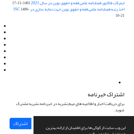
ایمپکت فاکتور فصلنامه علمی فقه و حقوق نوین در سال 2021
1401-11-17
اخذ رتبه فصلنامه علمی فقه و حقوق نوین جهت نمایه سازی در ISC
1400-
10-21
Email:
info@jaml.ir
Instagram:jaml.ir
Tel:+98 9196523692
Fax:025 34224584
Post Box:Iran,Qom,37135.1166
SMS:5000 4000 452 462
آدرس پستی فصلنامه: قم، صندوق پستی 37135/1166
استان قم، خیابان مهر، بلوار نوفل لوشاتو، خیابان آزادی، بلوک 38،
واحد3- کد پستی: 3735113966
لینک پرداخت به فصلنامه علمی فقه و حقوق نوین:
IDPay.ir/jaml-ir
اشتراک خبرنامه
برای دریافت اخبار و اطلاعیه های مهم نشریه در خبرنامه نشریه مشترک
شوید.
اشتراک
این وب سایت از کوکی ها برای اطمینان از ارائه بهترین
خدمات استفاده می کند.