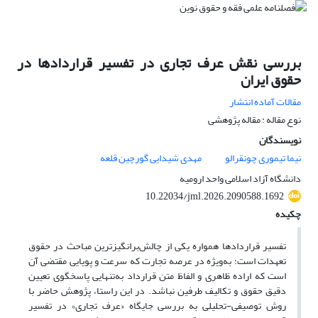
بررسی نقش عرف تجاری در تفسیر قراردادها در
حقوق ایران
مقالات آماده انتشار
نوع مقاله : مقاله پژوهشی
نویسندگان
نیما تیموری چونقرالو
مهدی شیدایی گورچین قلعه
دانشگاه آزاد اسلامی واحد ارومیه
10.22034/jml.2026.2090588.1692
چکیده
تفسیر قراردادها همواره یکی از چالش‌برانگیزترین مباحث در حقوق
تعهدات است؛ به‌ویژه در عرصه تجارت که سرعت و پویایی مقتضی آن
است که اراده ظاهری و الفاظ متن قرارداد به‌تنهایی پاسخگوی تعیین
دقیق حقوق و تکالیف طرفین نباشد. در این راستا، پژوهش حاضر با
روش توصیفی-تحلیلی به بررسی جایگاه «عرف تجاری» در تفسیر