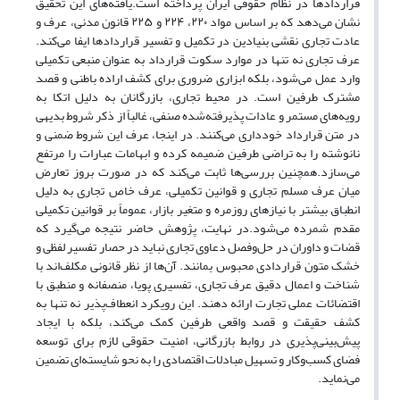
قراردادها در نظام حقوقی ایران پرداخته است.یافته‌های این تحقیق
نشان می‌دهد که بر اساس مواد ۲۲۰، ۲۲۴ و ۲۲۵ قانون مدنی، عرف و
عادت تجاری نقشی بنیادین در تکمیل و تفسیر قراردادها ایفا می‌کند.
عرف تجاری نه تنها در موارد سکوت قرارداد به عنوان منبعی تکمیلی
وارد عمل می‌شود، بلکه ابزاری ضروری برای کشف اراده باطنی و قصد
مشترک طرفین است. در محیط تجاری، بازرگانان به دلیل اتکا به
رویه‌های مستمر و عادات پذیرفته‌شده صنفی، غالباً از ذکر شروط بدیهی
در متن قرارداد خودداری می‌کنند. در اینجا، عرف این شروط ضمنی و
نانوشته را به تراضی طرفین ضمیمه کرده و ابهامات عبارات را مرتفع
می‌سازد.همچنین بررسی‌ها ثابت می‌کند که در صورت بروز تعارض
میان عرف مسلم تجاری و قوانین تکمیلی، عرف خاص تجاری به دلیل
انطباق بیشتر با نیازهای روزمره و متغیر بازار، عموماً بر قوانین تکمیلی
مقدم شمرده می‌شود.در نهایت، پژوهش حاضر نتیجه می‌گیرد که
قضات و داوران در حل‌وفصل دعاوی تجاری نباید در حصار تفسیر لفظی و
خشک متون قراردادی محبوس بمانند. آن‌ها از نظر قانونی مکلف‌اند با
شناخت و اعمال دقیق عرف تجاری، تفسیری پویا، منصفانه و منطبق با
اقتضائات عملی تجارت ارائه دهند. این رویکرد انعطاف‌پذیر نه تنها به
کشف حقیقت و قصد واقعی طرفین کمک می‌کند، بلکه با ایجاد
پیش‌بینی‌پذیری در روابط بازرگانی، امنیت حقوقی لازم برای توسعه
فضای کسب‌وکار و تسهیل مبادلات اقتصادی را به نحو شایسته‌ای تضمین
می‌نماید.