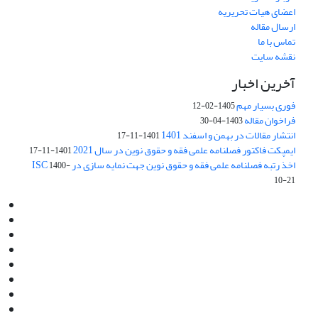
اعضای هیات تحریریه
ارسال مقاله
تماس با ما
نقشه سایت
آخرین اخبار
فوری بسیار مهم
1405-02-12
فراخوان مقاله
1403-04-30
انتشار مقالات در بهمن و اسفند 1401
1401-11-17
ایمپکت فاکتور فصلنامه علمی فقه و حقوق نوین در سال 2021
1401-11-17
اخذ رتبه فصلنامه علمی فقه و حقوق نوین جهت نمایه سازی در ISC
1400-
10-21
Email:
info@jaml.ir
Instagram:jaml.ir
Tel:+98 9196523692
Fax:025 34224584
Post Box:Iran,Qom,37135.1166
SMS:5000 4000 452 462
آدرس پستی فصلنامه: قم، صندوق پستی 37135/1166
استان قم، خیابان مهر، بلوار نوفل لوشاتو، خیابان آزادی، بلوک 38،