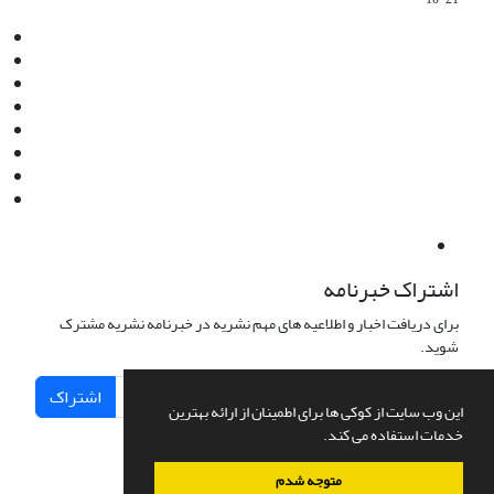
Email:
info@jaml.ir
Instagram:jaml.ir
Tel:+98 9196523692
Fax:025 34224584
Post Box:Iran,Qom,37135.1166
SMS:5000 4000 452 462
آدرس پستی فصلنامه: قم، صندوق پستی 37135/1166
استان قم، خیابان مهر، بلوار نوفل لوشاتو، خیابان آزادی، بلوک 38،
واحد3- کد پستی: 3735113966
لینک پرداخت به فصلنامه علمی فقه و حقوق نوین:
IDPay.ir/jaml-ir
اشتراک خبرنامه
برای دریافت اخبار و اطلاعیه های مهم نشریه در خبرنامه نشریه مشترک
شوید.
اشتراک
این وب سایت از کوکی ها برای اطمینان از ارائه بهترین
خدمات استفاده می کند.
متوجه شدم