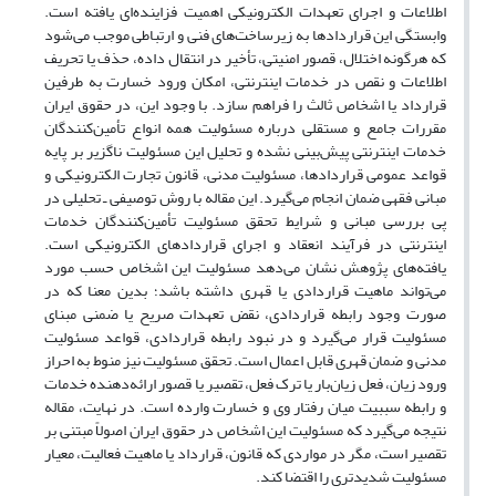
اطلاعات و اجرای تعهدات الکترونیکی اهمیت فزاینده‌ای یافته است.
وابستگی این قراردادها به زیرساخت‌های فنی و ارتباطی موجب می‌شود
که هرگونه اختلال، قصور امنیتی، تأخیر در انتقال داده، حذف یا تحریف
اطلاعات و نقص در خدمات اینترنتی، امکان ورود خسارت به طرفین
قرارداد یا اشخاص ثالث را فراهم سازد. با وجود این، در حقوق ایران
مقررات جامع و مستقلی درباره مسئولیت همه انواع تأمین‌کنندگان
خدمات اینترنتی پیش‌بینی نشده و تحلیل این مسئولیت ناگزیر بر پایه
قواعد عمومی قراردادها، مسئولیت مدنی، قانون تجارت الکترونیکی و
مبانی فقهی ضمان انجام می‌گیرد. این مقاله با روش توصیفی ـ تحلیلی در
پی بررسی مبانی و شرایط تحقق مسئولیت تأمین‌کنندگان خدمات
اینترنتی در فرآیند انعقاد و اجرای قراردادهای الکترونیکی است.
یافته‌های پژوهش نشان می‌دهد مسئولیت این اشخاص حسب مورد
می‌تواند ماهیت قراردادی یا قهری داشته باشد؛ بدین معنا که در
صورت وجود رابطه قراردادی، نقض تعهدات صریح یا ضمنی مبنای
مسئولیت قرار می‌گیرد و در نبود رابطه قراردادی، قواعد مسئولیت
مدنی و ضمان قهری قابل اعمال است. تحقق مسئولیت نیز منوط به احراز
ورود زیان، فعل زیان‌بار یا ترک فعل، تقصیر یا قصور ارائه‌دهنده خدمات
و رابطه سببیت میان رفتار وی و خسارت وارده است. در نهایت، مقاله
نتیجه می‌گیرد که مسئولیت این اشخاص در حقوق ایران اصولاً مبتنی بر
تقصیر است، مگر در مواردی که قانون، قرارداد یا ماهیت فعالیت، معیار
مسئولیت شدیدتری را اقتضا کند.