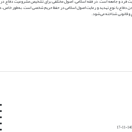
نیت فرد و جامعه است
.
در فقه اسلامی، اصول مختلفی برای تشخیص مشروعیت دفاع در ب
ن دفاع با نوع تهدید و رعایت اصول اسلامی در حفظ حریم شخصی است. به‌طور خاص، د
 و قانونی شناخته می‌شود
.
Email:
info@jaml.ir
Instagram:jaml.ir
Tel:+98 9196523692
Fax:025 34224584
1401-1
Post Box:Iran,Qom,37135.1166