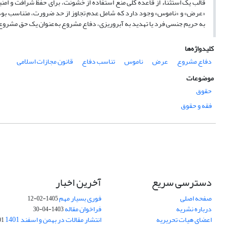
قالب یک استثناء از قاعده کلی منع استفاده از خشونت، برای حفظ شرافت و ام
«عرض» و «ناموس» وجود دارد که شامل عدم تجاوز از حد ضرورت، متناسب بود
به حریم جنسی فرد یا تهدید به آبروریزی، دفاع مشروع به‌عنوان یک حق مشروع
کلیدواژه‌ها
دفاع مشروع
عرض
ناموس
تناسب دفاع
قانون مجازات اسلامی
موضوعات
حقوق
فقه و حقوق
دسترسی سریع
آخرین اخبار
صفحه اصلی
فوری بسیار مهم
1405-02-12
درباره نشریه
فراخوان مقاله
1403-04-30
اعضای هیات تحریریه
انتشار مقالات در بهمن و اسفند 1401
1-17