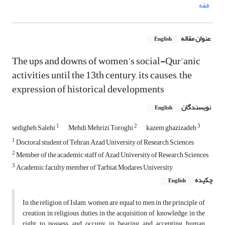
فقه
عنوان مقاله
English
The ups and downs of women's social-Qur'anic
activities until the 13th century, its causes, the
expression of historical developments
نویسندگان
English
1
2
3
sedigheh Salehi
Mehdi Mehrizi Toroghi
kazem ghazizadeh
1
Doctoral student of Tehran Azad University of Research Sciences
2
Member of the academic staff of Azad University of Research Sciences
3
Academic faculty member of Tarbiat Modares University
چکیده
English
In the religion of Islam, women are equal to men in the principle of
creation, in religious duties, in the acquisition of knowledge, in the
right to possess and occupy, in bearing and accepting human