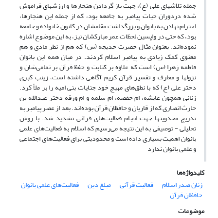
جمله تلاشهای علی (ع)، جهت باز گردادن هنجارها و ارزشهای فراموش
شده دردوران حیات پیامبر به جامعه بود، که از جمله این هنجارها،
احترام نهادن به بانوان و بزرگداشت مقامشان در کانون خانواده و جامعه
بود، که حتی در واپسین لحظات عمر مبارکشان نیز، به این موضوع اشاره
نموده‌اند. بعنوان مثال حضرت خدیجه (س) که هم از نظر مادی و هم
معنوی کمک زیادی به پیامبر اسلام کردند. در میان همه این بانوان
فاطمه زهرا (س) است که علاوه بر کتابت و حفظ قرآن بر تمامی‌شان و
نزولها و معارف و تفسیر قرآن کریم آگاهی داشته است، زینب کبری
دختر علی (ع) که با نطق‌های مهیج خود جنایات بنی امیه را بر ملأ کرد.
زنانی همچون عایشه، ام حفصه، ام سلمه و ام ورقه دختر عبدالله بن
حارث انصاری که از قاریان و حافظان قرآن بوده‌اند. بعد از عصر پیامبر به
تدریج محدویتها جهت انجام فعالیت‌های قرآنی تشدید شد. با روش
تحلیلی - توصیفی به این نتیجه می‌رسیم که اسلام به فعالیت‌های علمی
بانوان اهمیت بسیاری داده است و محدودیتی برای فعالیت‌های اجتماعی
و علمی بانوان ندارد
کلیدواژه‌ها
زنان صدر اسلام
فعالیت قرآنی
مبلغ دین
فعالیت‌های علمی بانوان
حافظان قرآن
موضوعات