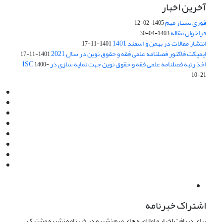
آخرین اخبار
فوری بسیار مهم
1405-02-12
فراخوان مقاله
1403-04-30
انتشار مقالات در بهمن و اسفند 1401
1401-11-17
ایمپکت فاکتور فصلنامه علمی فقه و حقوق نوین در سال 2021
1401-11-17
اخذ رتبه فصلنامه علمی فقه و حقوق نوین جهت نمایه سازی در ISC
1400-
10-21
Email:
info@jaml.ir
Instagram:jaml.ir
Tel:+98 9196523692
Fax:025 34224584
Post Box:Iran,Qom,37135.1166
SMS:5000 4000 452 462
آدرس پستی فصلنامه: قم، صندوق پستی 37135/1166
استان قم، خیابان مهر، بلوار نوفل لوشاتو، خیابان آزادی، بلوک 38،
واحد3- کد پستی: 3735113966
لینک پرداخت به فصلنامه علمی فقه و حقوق نوین:
IDPay.ir/jaml-ir
اشتراک خبرنامه
برای دریافت اخبار و اطلاعیه های مهم نشریه در خبرنامه نشریه مشترک