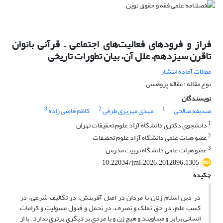
فراز و فرودهای فعالیت‌های اجتماعی – قرآنی بانوان
تاقرن سیزدهم، علل آن، بیان تطورات تاریخی
مقالات آماده انتشار
نوع مقاله : مقاله پژوهشی
نویسندگان
3
2
1
صدیقه صالحی
مهدی مهریزی طرقی
کاظم قاضی زاده
1
دانشجوی دکتری دانشگاه آزاد علوم تحقیقات تهران
2
عضو هیات علمی دانشگاه آزاد علوم تحقیقات
3
عضو هیات علمی دانشگاه تربیت مدرس
10.22034/jml.2026.2012896.1305
چکیده
در دین اسلام زنان با مردان در اصل آفرینش، در تکالیف شرعی، در
کسب علم، در حق تملک و تصرف، در تحمل و قبول مسولیت و کرامات
انسانی برابر و مساویند و هیچ زن و یا مردی بر دیگری برتری ندارد. با از