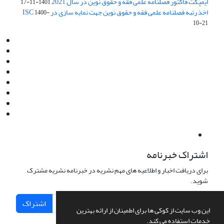
ایمپکت فاکتور فصلنامه علمی فقه و حقوق نوین در سال 2021
1401-11-17
اخذ رتبه فصلنامه علمی فقه و حقوق نوین جهت نمایه سازی در ISC
1400-
10-21
Email:
info@jaml.ir
Instagram:jaml.ir
Tel:+98 9196523692
Fax:025 34224584
Post Box:Iran,Qom,37135.1166
SMS:5000 4000 452 462
آدرس پستی فصلنامه: قم، صندوق پستی 37135/1166
استان قم، خیابان مهر، بلوار نوفل لوشاتو، خیابان آزادی، بلوک 38،
واحد3- کد پستی: 3735113966
لینک پرداخت به فصلنامه علمی فقه و حقوق نوین:
IDPay.ir/jaml-ir
اشتراک خبرنامه
برای دریافت اخبار و اطلاعیه های مهم نشریه در خبرنامه نشریه مشترک
شوید.
اشتراک
این وب سایت از کوکی ها برای اطمینان از ارائه بهترین
خدمات استفاده می کند.