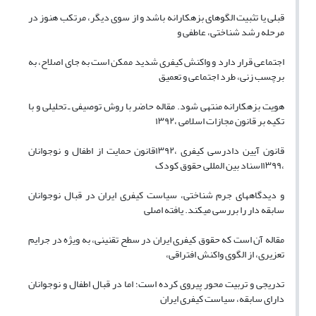
قبلی یا تثبیت الگوهای بزهکارانه باشد و از سوی دیگر، مرتکب هنوز در
مرحله رشد شناختی، عاطفی و
اجتماعی قرار دارد و واکنش کیفری شدید ممکن است به جای اصلاح، به
برچسب زنی، طرد اجتماعی و تعمیق
هویت بزهکارانه منتهی شود. مقاله حاضر با روش توصیفی ـ تحلیلی و با
تکیه بر قانون مجازات اسلامی ،۱۳۹۲
قانون آیین دادرسی کیفری ،۱۳۹۲قانون حمایت از اطفال و نوجوانان
،۱۳۹۹اسناد بین المللی حقوق کودک
و دیدگاههای جرم شناختی، سیاست کیفری ایران در قبال نوجوانان
سابقه دار را بررسی میکند. یافته اصلی
مقاله آن است که حقوق کیفری ایران در سطح تقنینی، به ویژه در جرایم
تعزیری، از الگوی واکنش افتراقی،
تدریجی و تربیت محور پیروی کرده است؛ اما در قبال اطفال و نوجوانان
دارای سابقه، سیاست کیفری ایران