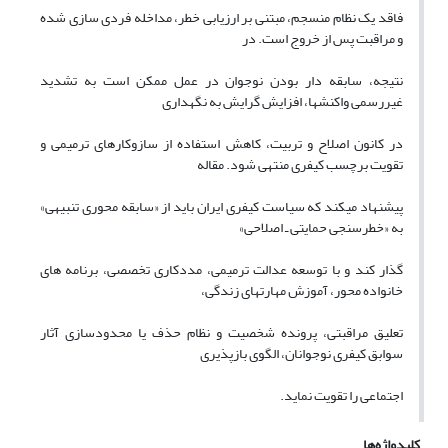
فاقد یک نظام منسجم، مبتنی بر ارزیابی خطر، مداخله فردی سازی شده
و مراقبت پس از خروج است. در
نتیجه، سابقه دار بودن نوجوان در عمل ممکن است به تشدید
غیررسمی واکنشها، افزایش گرایش به نگهداری
در کانون اصلاح و تربیت، کاهش استفاده از سازوکارهای ترمیمی و
تقویت برچسب کیفری منتهی شود. مقاله
پیشنهاد میکند که سیاست کیفری ایران باید از «سابقه محوری تنبیهی»
به «خطرسنجی حمایتی ـ اصلاحی»
گذار کند و با توسعه عدالت ترمیمی، مددکاری تخصصی، برنامه های
خانواده محور، آموزش مهارتهای زندگی،
تعلیق مراقبتی، پرونده شخصیت و نظام حذف یا محدودسازی آثار
سوابق کیفری نوجوانان، الگوی بازپذیری
اجتماعی را تقویت نماید.
کلیدواژه‌ها