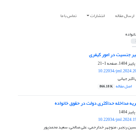
ارسال مقاله
انتشارات
تماس با ما
انواده
ییر جنسیت در امور کیفری
1-21
10.22034/jml.2024.2
اکبر جهانی
اصل مقاله
866.18 K
ریه مداخله حداکثری دولت در حقوق خانواده
10.22034/jml.2024.1
ین رنجبر، منوچهر خدارحمی، علی صالحی، سعید محمدپور