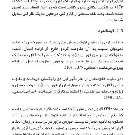
اجرای قرارداد وجود ندارد و قرارداد پایان می‌‌پذیرد» (پادفیلد، 1۸9۸،
17۲). در انگلیس کالای معین، کالایی است که در زمان انعقاد عقد تعیین
شده باشد. بحث تلف قسمتی از کالای کلی در معین به یک نظر کلی تبدیل
شده است.
3
-
2
- قوه قاهره
حادثه خارجی که وقوع آن قابل پیش بینی نیست. در صورت بروز حادثه،
نمی‌‌توان نسبت به آن مقاومت کردو خارج از اراده انسان است.
«حقوقدانان در بین فورس ماژور و حادثه غیر مترقبه قائل به تفکیک
شدهاند و حادثه غیر مترقبه را درونی و فورس ماژور را حاصل از حادثه
بیرونی می‌‌دانند» (عمامی، 137۶، 10۶).
«در نهایت حقوقدانان از نظر تأثیر این دو را یکسان می‌‌دانند و تفاوت
خاصی قائل نشده‌اند و در حقوق ایران از فورس ماژور حوادث سیل و
زلزله و حادثه غیرمترقبه را اعتصاب کارگران می‌‌دانند» (بهرامی‌‌احمدی،
13۸1، 1۴9)
در ماده ۲۲9 قانون مدنی مقرر شده است که: «اگر متعهد به دلیل حادثه
که دفع آن خارج از حیطه اقتدار او باشد نتواند از عهده متعهد بر آید،
محکوم به تأدیه خسارت نیست. فورس ماژور در فرانسه در زمان انعقاد
قرارداد پیش بینی شده است پس در صورت حدوث فورس ماژور، ملزم
به جبران خسارت می‌باشد. «در حقوق فرانسه به ثبات قراردادها و وفای