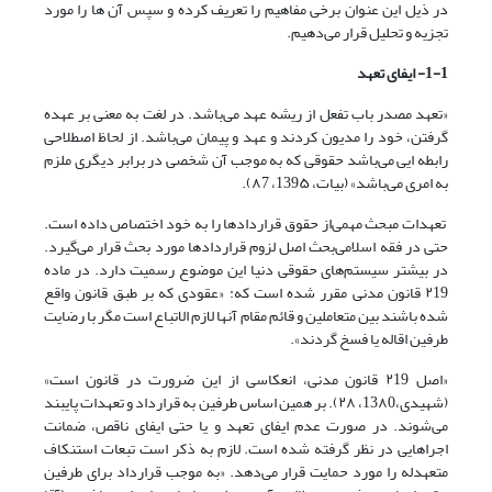
در ذیل این عنوان برخی مفاهیم را تعریف کرده و سپس آن ها را مورد
تجزیه و تحلیل قرار می‌دهیم.
1
-
1
- ایفای تعهد
«تعهد مصدر باب تفعل از ریشه عهد می‌باشد. در لغت به معنی بر عهده
گرفتن، خود را مدیون کردند و عهد و پیمان می‌باشد. از لحاظ اصطلاحی
رابطه ایی می‌باشد حقوقی که به موجب آن شخصی در برابر دیگری ملزم
به امری می‌باشد» (بیات، 139۵، ۸7).
تعهدات مبحث مهمی‌‌از حقوق قراردادها را به خود اختصاص داده است.
حتی در فقه اسلامی‌‌بحث اصل لزوم قراردادها مورد بحث قرار می‌‌گیرد.
در بیشتر سیستم‌‌های حقوقی دنیا این موضوع رسمیت دارد. در ماده
۲19 قانون مدنی مقرر شده است که: «عقودی که بر طبق قانون واقع
شده باشند بین متعاملین و قائم مقام آنها لازم الاتباع است مگر با رضایت
طرفین اقاله یا فسخ گردند».
«اصل ۲19 قانون مدنی، انعکاسی از این ضرورت در قانون است»
(شهیدی،13۸0، ۲۸). بر همین اساس طرفین به قرارداد و تعهدات پایبند
می‌‌شوند. در صورت عدم ایفای تعهد و یا حتی ایفای ناقص، ضمانت
اجراهایی در نظر گرفته شده است. لازم به ذکر است تبعات استنکاف
متعهدله را مورد حمایت قرار می‌دهد. «به موجب قرارداد برای طرفین