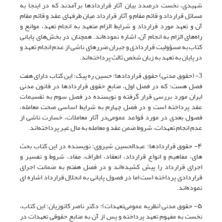
شهیدی، نخست درصدد بیان آثار قراردادها برآمدند که در اینجا به
مسائل قرارداد و قائم مقام و آثار قرارداد میان طرفهای عقد و قائم مقام
آن و تعهد مورد قرارداد و شرایط الزام متعهد به انجام تعهد، موانع و
راه‌‌های الزام به انجام آن، اشاره نموده‌اند. همچنان در بخش‌‌های پایانی
کتاب به مسؤولیت قراردادی و جبران ضررهای ناشی از عدم انجام تعهد و
در پایان به تعهد به زبان شخص ثالث پرداخته‌اند.
3- (حقوق مدنی) حقوق قراردادها: حسین ره پیک؛ این کتاب دارای هفت
فصل هست؛ که در فصل اول، منابع حقوق قراردادها در قانون مدنی
ایران مورد بررسی قرار گرفته و نویسنده در فصل سوم به تقسیمات
عقد پرداخته است و در فصل چهارم به شرایط اساسی صحت معامله،
فصول بعدی در مورد قواعد عمومی‌‌در آثار معاملات، خسارت ناشی از
عدم انجام تعهدات، شروط ضمن عقد و معامله به مال غیر پرداخته‌اند.
۴- حقوق قراردادها: عبدالحسین شیروی؛ نویسنده در این کتاب بحث
های، مفاهیم و انواع قرارداد، انعقاد، اطراف، مفاد، شروط و تفسیر و
اجرای قرارداد را پیش کشیده‌اند و در فصل هفتم به ضمانت اجرای
قراردادی پرداخته است اما در فصول پایانی به انحلال قرارداد اشاره ای
نموده‌اند.
۵- حقوق مدنی (نظریه عمومی‌‌تعهدات): دکتر ناصر کاتوزیان؛ این کتاب،
نخست به مفهوم تعهد پرداخته و پس از آن به منابع حقوقی تعهدات در