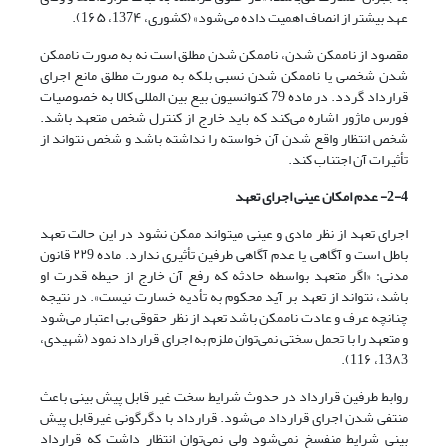
عهد بیشتر از انصاف اهمیت داده می‌شود» (کشوری، 137۴، 1۶۵).
مقصود از ناممکن شدن، ناممکن شدن مطلق است نه به صورت ناممکن
شدن شخصی یا ناممکن شدن نسبی بلکه به صورت مطلق مانع اجرای
قرارداد گردد. در ماده 79 کنوانسیون بیع بین المللی کالا به خصوصیات
فورس ماژور اشاره می‌‌کند که باید خارج از کنترل شخص متعهد باشد.
شخص انتظار واقع شدن آن خواسته را نداشته باشد و شخص نتواند از
تأثیرات آن اجتناب کند.
4
-
2
- عدم امکان عینی اجرای تعهد
اجرای تعهد از نظر مادی و عینی میتواند ممکن نشود در این حالت تعهد
باطل است و آگاهی یا عدم آگاهی طرفین تأثیری ندارد. ماده ۲۲9 قانون
مدنی: «اگر متعهد بواسطه حادثه که رفع آن خارج از حیطه قدرت او
باشد، نتواند از تعهد بر آید محکوم به تأدیه خسارت نیست». در نتیجه
چنانچه عرف و عادت ناممکن باشد تعهد از نظر حقوقی بی اعتبار می‌شود
و متعهد را با تحمل سختی نمی‌‌توان ملزم به اجرای قرارداد نمود (شهیدی،
13۸3، 11۶).
روابط طرفین قرارداد در حدوث شرایط سخت غیر قابل پیش بینی باعث
منتفی شدن اجرای قرارداد می‌شود. قرارداد با دگرگونی غیرقابل پیش
بینی شرایط منفسخ نمی‌شود ولی نمی‌‌توان انتظار داشت که قرارداد