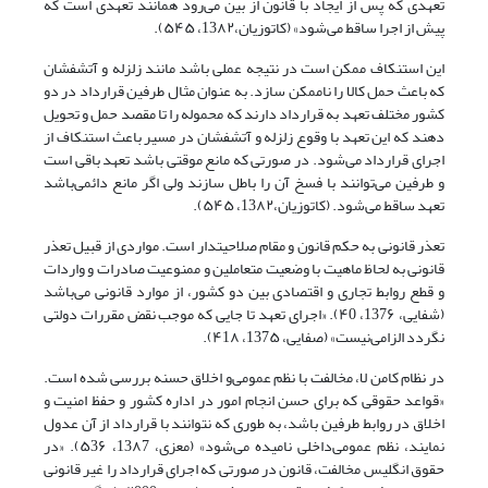
تعهدی که پس از ایجاد با قانون از بین می‌‌رود همانند تعهدی است که
پیش از اجرا ساقط می‌شود» (کاتوزیان،13۸۲، ۵۴۵).
این استنکاف ممکن است در نتیجه عملی باشد مانند زلزله و آتشفشان
که باعث حمل کالا را ناممکن سازد. به عنوان مثال طرفین قرارداد در دو
کشور مختلف تعهد به قرارداد دارند که محموله را تا مقصد حمل و تحویل
دهند که این تعهد با وقوع زلزله و آتشفشان در مسیر باعث استنکاف از
اجرای قرارداد می‌شود. در صورتی که مانع موقتی باشد تعهد باقی است
و طرفین می‌توانند با فسخ آن را باطل سازند ولی اگر مانع دائمی‌باشد
تعهد ساقط می‌شود. (کاتوزیان،13۸۲، ۵۴۵).
تعذر قانونی به حکم قانون و مقام صلاحیتدار است. مواردی از قبیل تعذر
قانونی به لحاظ ماهیت با وضعیت متعاملین و ممنوعیت صادرات و واردات
و قطع روابط تجاری و اقتصادی بین دو کشور، از موارد قانونی می‌باشد
(شفایی، 137۶، ۴0). «اجرای تعهد تا جایی که موجب نقض مقررات دولتی
نگردد الزامی‌‌نیست» (صفایی، 137۵، ۴1۸).
در نظام کامن لا، مخالفت با نظم عمومی‌‌و اخلاق حسنه بررسی شده است.
«قواعد حقوقی که برای حسن انجام امور در اداره کشور و حفظ امنیت و
اخلاق در روابط طرفین باشد، به طوری که نتوانند با قرارداد از آن عدول
نمایند، نظم عمومی‌‌داخلی نامیده می‌شود» (معزی، 13۸7، ۵3۶). «در
حقوق انگلیس مخالفت، قانون در صورتی که اجرای قرارداد را غیر قانونی