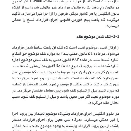
سازد، باعث استنکاف از قرارداد می‌شود» (هانت، ۲000، ). اگر تغییری
در قانون رخ دهد بنا به قانون، قرارداد غیر قانونی شود اعم از اینکه
قانون انگلیس یا هر کشور دیگر، طرفین را از اجرا مبرا می‌سازد. تأکید
می‌‌گردد که باعث بهم خوردن قانونی اجرای قرارداد فسخ را ممکن
می‌سازد.
2
-
2
- تلف شدن موضوع عقد
از ارکان تعهد، موضوع تعهد است که تلف آن باعث ساقط شدن قرارداد
می‌شود. در ماده ۵1 قانون مدنی بند ۲ به موارد تلف موضوع حق انتفاع
اشاره شده است. در ماده ۴۸۲ قانون مدنی به تلف شدن موضوع اجاره
اشاره شده است. برای تلف مبیع ماده 3۸7 قانون مدنی مقرر شده است.
تلف عین کلی، از بین رفتن تعهد مربوط به تعهدی است که موضوع عین
معین دارد که تلف شده است. تلف شدن موضوع تعهد می‌‌تواند به
صورت کلی باشد، یا تلف بخشی از موضوع تعهد باشد. تلف قبل از تسلیم
که مورد تعهد قبل از تسلیم تلف شود پس معامله منفسخ می‌‌گردد. در
مورد موضوع تعهد اگر عین معین باشد و قبل از تسلیم تلف شود سبب
انحلال عقد می‌‌گردد.
در حقوق انگلیس اجرای قرارداد وقتی که موضوع تعهد از بین برود، اجرا
را غیر ممکن می‌‌سازد. «هرگاه شی معین برای اجرای قرارداد مدنظر
باشد، از بین برود، قرارداد وابسته به وجود موضوع تعهد باشد، امکان