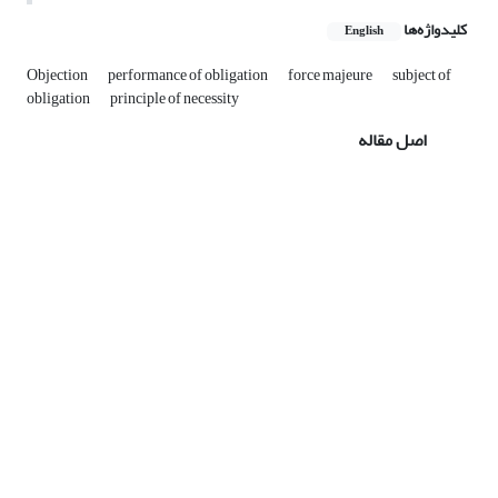
کلیدواژه‌ها
English
Objection
performance of obligation
force majeure
subject of
obligation
principle of necessity
اصل مقاله