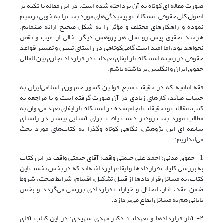
صورت مقاله ای کوتاه به آن پرداخته شده است. در این مقاله با تکیه بر
اصول کلی حقوقی، مشکلات و پیچیدگی‌‌های مورد بحث را به خوبی ترسیم
نموده و راهکارهای مختلف و مؤثر را به شکل صحیح ارائه مینمایم.
هرچند تحقیق پیش رو مثل هر پژوهش دیگر، خالی از عیب و نقص
نخواهد بود، اما امید است گامی‌‌کوتاهی در راستای تبیین و تفسیر قواعد
حقوقی در زمینه استنکاف از ایفای تعهدات در قرارداد تجاری بین المللی
حقوق ایران و انگلیس برداشته باشم.
فقه امامیه که در حقیقت منبع قوانین کشور جمهوری اسلامی‌‌ایران به
حساب میآید، کارهای زیادی در آن صورت گرفته است و با مراجعه به
کتب، مقالات و تحقیقات انجام شده در استنکاف از ایفای تعهد می‌‌توان به
مطالب مورد بحث زودتر دست یافت. برای آشنایی بیشتر در راستای
سابقه ای این پژوهش، نگاهی کوتاه وگذرا به کتاب‌‌های مورد بحث
می‌‌اندازیم:
1- حقوق مدنی: احمد علی حیمتی واقف؛ آقای حیمتی واقف در این کتاب
به بررسی کلیات قراردادها و ایقاعها پرداخته‌اند که در بخش نخست این
کتاب، به مسائل قراردادها از قبیل تشکیل، اقسام، شرایط صحت، شروط
ضمن عقد، آثار، انحلال و خیارات قراردادی بررسی می‌‌گردد و بخش
پایانی هم به مسائل ایقاع می‌‌پردازد.
۲- آثار قراردادها و تعهدات: دکتر مهدی شهیدی؛ در این کتاب آقای