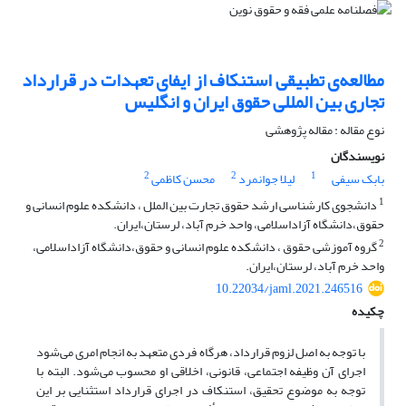
مطالعه‌ی تطبیقی استنکاف از ایفای تعهدات در قرارداد
تجاری بین المللی حقوق ایران و انگلیس
نوع مقاله : مقاله پژوهشی
نویسندگان
2
2
1
بابک سیفی
لیلا جوانمرد
محسن کاظمی
1
دانشجوی کارشناسی ارشد حقوق تجارت بین الملل ، دانشکده علوم انسانی و
حقوق،دانشگاه آزاداسلامی، واحد خرم آباد، لرستان،ایران.
2
گروه آموزشی حقوق ، دانشکده علوم انسانی و حقوق،دانشگاه آزاداسلامی،
واحد خرم آباد، لرستان،ایران.
10.22034/jaml.2021.246516
چکیده
با توجه به اصل لزوم قرارداد، هرگاه فردی متعهد به انجام امری می‌شود
اجرای آن وظیفه اجتماعی، قانونی، اخلاقی او محسوب می‌شود. البته با
توجه به موضوع تحقیق، استنکاف در اجرای قرارداد استثنایی بر این