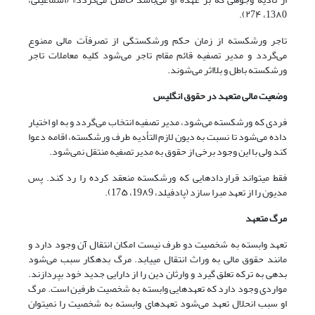
13۸0، ۲7۴).
تاجر ورشکسته از زمان حکم ورشکستگی از تصرفاًت مالی ممنوع
می‌گردد و مدیر تصفیه قائم مقام تاجر می‌شود کلیه معاملات تاجر
ورشکسته باطل و بلااثر می‌‌شوند.
وضعیت مالی متعهد در حقوق انگلیس
فردی که ورشکسته می‌شود، مدیر تصفیه انتخاب می‌‌گردد و به او اختیار
داده می‌شود تا نسبت به دیون لازم التأدیه طرف ورشکسته، اقامه دعوا
کند ولی با این وجود برخی از حقوق به مدیر تصفیه منتقل نمی‌شود.
فقط میتواند قراردادهایی که ورشکسته منعقد کرده را رد کند. پس
مدیون را از تعهد مبرا سازد (پادفیلد، 19۸9، 17۵).
مرگ متعهد
تعهد وابسته به شخصیت دو طرف نیست امکان انتقال آن وجود دارد و
مانند حقوق مالی به وراث انتقال مییابد. مرگ بدهکار سبب می‌شود
بدهی به ترکه تعلق گیرد و وارثان دین را از دارایی جدید خود بپردازند.
مواردی وجود دارد که تعهدهایی وابسته به شخصیت طرفین است. مرگ
او سبب انحلال تعهد می‌شود تعهدهای وابسته به شخصیت را نمیتوان