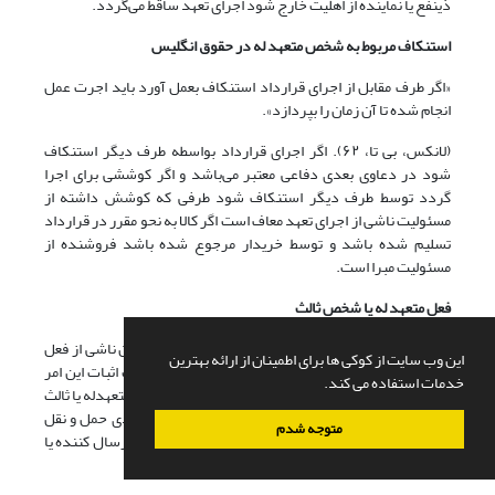
ذینفع یا نماینده از اهلیت خارج شود اجرای تعهد ساقط می‌‌گردد.
استنکاف مربوط به شخص متعهد له در حقوق انگلیس
«اگر طرف مقابل از اجرای قرارداد استنکاف بعمل آورد باید اجرت عمل
انجام شده تا آن زمان را بپردازد».
(لانکس، بی تا، ۶۲). اگر اجرای قرارداد بواسطه طرف دیگر استنکاف
شود در دعاوی بعدی دفاعی معتبر می‌باشد و اگر کوششی برای اجرا
گردد توسط طرف دیگر استنکاف شود طرفی که کوشش داشته از
مسئولیت ناشی از اجرای تعهد معاف است اگر کالا به نحو مقرر در قرارداد
تسلیم شده باشد و توسط خریدار مرجوع شده باشد فروشنده از
مسئولیت مبرا است.
فعل متعهد له یا شخص ثالث
به استناد ماده ۲۲7 قانون مدنی اجرای تعهد یا تأخیر در آن ناشی از فعل
این وب سایت از کوکی ها برای اطمینان از ارائه بهترین
متعهدله یا ثالث باشد، متعهد، مسئول جبران خسارت نیت اثبات این امر
خدمات استفاده می کند.
به عهده متعهد است و اگر متعهد نتواند ثابت کند که فعل متعهدله یا ثالث
علت عدم تعهد بوده باید جبران خسارت کند مانند متصدی حمل و نقل
متوجه شدم
که ثابت کند خسارت کالای تجارتی ناشی از بسته بندی بد ارسال کننده یا
عیب کالا بوده است.