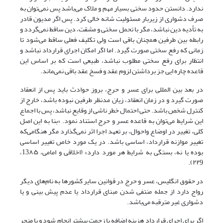
ندارد. دانستن حدود سختی بسیار مهم و ملاک می‌باشد پس نمی‌‌توان به
صرف دشواری از زیربار مسئولیت شانه خالی کرد. پس اگر مدیون قادر
به تأدیه دین نباشد، مگر با تحمل سختی و مشقت، دین ساقط نمی‌‌گردد و
رابطه بین طرفین همچنان باقی است ولی تکلیف فعلی ساقط می‌شود تا
زمانی که رفع سختی صورت گیرد. اما اگر امکان اجرای قرارداد نباشد و
انتظار برای رفع سختی مطلوب نباشد، طبیعی است که بر اساس این
قاعده چاره ایی جز برداشتن لزوم عقد و فسخ عقد باقی نمی‌‌ماند.
در بعد بین المللی برای عسر و حرج، بروز حوادث باید پس از انعقاد
صورت گیرد و در زمان انعقاد، زیان مدنظر طرفین نبوده باشد، خارج از
کنترل شخص باشد. حتی احتمال خطر ناشی از وقایع نباشد، پس با اجماع
این شرایط می‌‌توان به قاعده عسر و حرج استناد نمود. «بنا به این اصل
کلی، تغییر در اوضاع واحوال، بر تعهد اجرا اثر نمی‌‌گذارد مگر هنگامی‌‌که
تغییر موازنه قرارداد، اساسی باشد. در یک مورد خاص تغییر اساسی
بوده یا نه، بستگی به شرایط هر مورد دارد» (اخلاقی و امامی، 13۸۵،
۲۲9).
در حقوق انگلیس، عسر و حرج در قوانین سایر کشورها به نام‌‌های دیگر
رواج دارد از جمله منتفی شدن مبنای قرارداد یا عدم پیش بینی و یا
دشواری غیر مترقبه می‌باشد.
اگر برای اجرای قرارداد هزینه اضافه یا زحمت بیشتر انجام شود و یا منجر