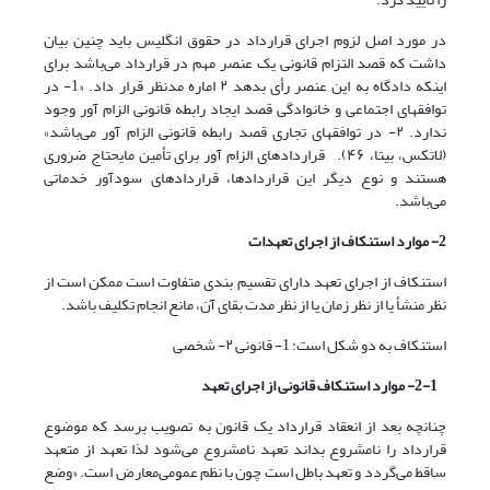
در مورد اصل لزوم اجرای قرارداد در حقوق انگلیس باید چنین بیان
داشت که قصد التزام قانونی یک عنصر مهم در قرارداد می‌باشد برای
اینکه دادگاه به این عنصر رأی بدهد ۲ اماره مدنظر قرار داد. «1- در
توافقهای اجتماعی و خانوادگی قصد ایجاد رابطه قانونی الزام آور وجود
ندارد. ۲- در توافقهای تجاری قصد رابطه قانونی الزام آور می‌باشد»
(لاتکس، بیتا، ۴۶). قراردادهای الزام آور برای تأمین مایحتاج ضروری
هستند و نوع دیگر این قراردادها، قراردادهای سودآور خدماتی
می‌باشد.
2
- موارد استنکاف از اجرای تعهدات
استنکاف از اجرای تعهد دارای تقسیم بندی متفاوت است ممکن است از
نظر منشأ یا از نظر زمان یا از نظر مدت بقای آن، مانع انجام تکلیف باشد.
استنکاف به دو شکل است: 1- قانونی ۲- شخصی
1
-
2
- موارد استنکاف قانونی از اجرای تعهد
چنانچه بعد از انعقاد قرارداد یک قانون به تصویب برسد که موضوع
قرارداد را نامشروع بداند تعهد نامشروع می‌شود لذا تعهد از متعهد
ساقط می‌‌گردد و تعهد باطل است چون با نظم عمومی‌‌معارض است. «وضع