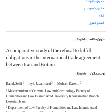
حقوق خانواده
حقوق خصوصی
فقه
فقه و حقوق
عنوان مقاله
English
A comparative study of the refusal to fulfill
obligations in the international trade agreement
between Iran and Britain
نویسندگان
English
1
2
2
Babak Seifi
leyla Javanmard
Mohsen Kazemi
1
Master student of Criminal Law and Criminology, Faculty of
Humanities and Law, Islamic Azad University, Khorramabad Branch,
Lorestan, Iran.
2
Department of Law, Faculty of Humanities and Law, Islamic Azad