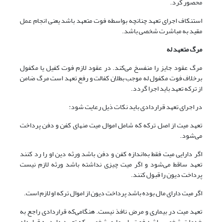
محصور کرد.
استنکاف اجرای تعهد چنانچه بواسطه فوت متعهد باشد یعنی انجام عمل
مقید به مباشرت شخصی باشد.
مرگ متعهد له
مرگ عقود جایز را منفسخ می‌‌کند. در عقود لازم فوت کفیل یا مکفول
برخلاف فوت مکفول له موجب بطلان کفالت و رفع تعهد است مرگ ضامن
از ترکه تعهد باید اجرا گردد.
در اجرای تعهد قراردادی باید نکات ذیل رعایت شود:
تعهد میت از اصل ترکه که شامل اموال میت منهای کفن و دفن پرداخت
می‌شود.
اگر دارایی میت فقط به‌اندازه کفن و دفن باشد ورثه دین او را رد کنند
تعهد ساقط می‌شود و اگر میت چیزی نداشته باشد ورثه لازم نیست
پرداخت دیون را قبول کنند.
اگر میت دارای مال بوده باشد پرداخت دیون از اموال ترکه او لازم است.
تعهد میت در بیماری و مرض نافذ نیست. هنگامی‌‌که قراردادی راجع به
خدمات شخصی باشد فوت یا بیماری شخصـی که تعهـد دارد به قرارداد