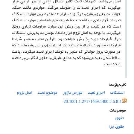
اصل می‌باشد. تعهدات تحت تأثیر مسائل ارادی و غیر ارادی قرار
میگیرند که اجرای تعهدات را متوقف می‌‌کند. مواردی مانند جنگ،
حوادث طبیعی و بیماری، مرگ و اعسار از جمله مهمترین موارد استنکاف
تعهدات قراردادی میباشند. هدف این تحقیق شناسایی موارد استنکاف
است که در نتیجه با از بین رفتن این موارد مراودات تجاری رونق
می‌‌گیرند. با توجه به اصل لزوم قراردادها، توسل به پذیرش استنکاف
طرف قرارداد مورد پذیرش نخواهد بود. طرفین مجاز به تغییر شرایط
قرارداد به صورت یکجانبه نیستند. در این تحقیق بررسی شده است که
در صورت بروز حوادثی که منجر به توقف اجرای تعهد میگردد، باعث
ساقط شدن تعهد می‌شود که به مطالع تطبیقی با حقوق انگلیس پرداخته
شده است.
کلیدواژه‌ها
استنکاف
اجرای تعهد
فورس ماژور
موضوع تعهد
اصل لزوم
20.1001.1.27171469.1400.2.6.8.4
موضوعات
حقوق
حقوق جزا