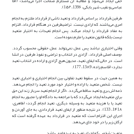
حقی ایجاد می‌شود و مطالبه آن مستلزم ضمانت اجرا می‌باشد» (آقا
عباسی و نقیب شهر بابکی، 139۶، 1۵۲).
طرفین قرارداد بر اساس قرارداد و تعهد ناشی از قرارداد ملتزم به انجام
امری می‌‌باشند که ارادی نیست. تراضیطرفین در هنگام قرارداد، التزام
به مفاد قرارداد را ایجاد میکند. پس انجام تعهدات به اختیار متعهد
نیست بلکه قانون متعهد را ملزم نموده است.
وقتی اختیاری نباشد پس عمل نمی‌‌تواند عمل حقوقی محسوب گردد.
«وصف اصلی قرارداد، آزادی در انتخاب و تراضی و نفوذ طرفین در انشا
است. در حالی که ایفای تعهد، مدیون هیچ آزادی و اراده در انتخاب تعهد
ندارد» (قاسم زاده، 13۸9، 177).
به همین جهت در سقوط تعهد تفاوتی بین انجام اختیاری و اجباری تعهد
نیست. شخص متعهد با اراده و اختیار خود مورد تعهد را انجام می‌دهد.
ذمه اش بری و تعهد ساقط می‌‌گردد. «اگر از انجام تعهد سرباز زند این حق
برای متعهدله ایجاد می‌‌گردد که با مراجعه به دادگاه او را مجبور به انجام
تعهد یا با هزینه متعهد به وسیله دیگری، تعهد انجام گردد» (طاهری،
1۴1۸، 133). در نتیجه منظور از ایفای تعهد قراردادی، به جای آوردن و
اجرای این التزام است که متعهد در قرارداد به عهده گرفته است که
ارکان زیر را در خود جای می‌دهد.
متعهد: شخصی که اجرای تعهد به عهده او می‌باشد.