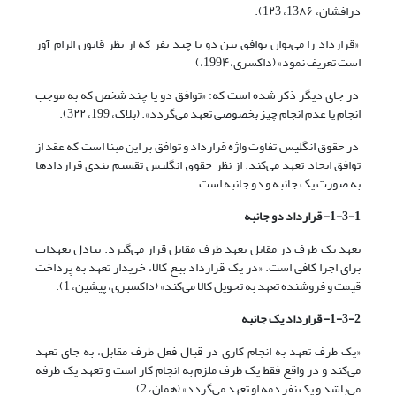
درافشان، 13۸۶، 1۲3).
«قرارداد را می‌توان توافق بین دو یا چند نفر که از نظر قانون الزام آور
است تعریف نمود» (داکسری،199۴،)
در جای دیگر ذکر شده است که: «توافق دو یا چند شخص که به موجب
انجام یا عدم انجام چیز بخصوصی تعهد می‌‌گردد». (بلاک، 199، 3۲۲).
در حقوق انگلیس تفاوت واژه قرارداد و توافق بر این مبنا است که عقد از
توافق ایجاد تعهد می‌‌کند. از نظر حقوق انگلیس تقسیم بندی قراردادها
به صورت یک جانبه و دو جانبه است.
1
-
3
-
1
- قرارداد دو جانبه
تعهد یک طرف در مقابل تعهد طرف مقابل قرار می‌‌گیرد. تبادل تعهدات
برای اجرا کافی است. «در یک قرارداد بیع کالا، خریدار تعهد به پرداخت
قیمت و فروشنده تعهد به تحویل کالا می‌‌کند» (داکسبری، پیشین، 1).
2
-
3
-
1
- قرارداد یک جانبه
«یک طرف تعهد به انجام کاری در قبال فعل طرف مقابل، به جای تعهد
می‌‌کند و در واقع فقط یک طرف ملزم به انجام کار است و تعهد یک طرفه
می‌باشد و یک نفر ذمه او تعهد می‌‌گردد» (همان، 2)