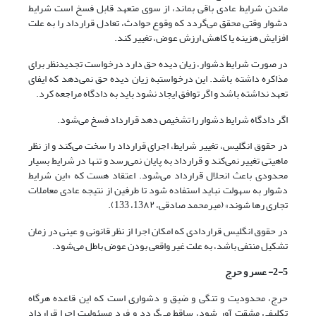
ماندن شرایط عادی باقی بماند، از سوی متعهد قابل فسخ است شرایط
دشوار وقتی محقق می‌‌گردد که وقوع حوادث، تعادل قرارداد را به علت
افزایش هزینه یا کاهش ارزش عوض، تغییر کند.
در صورت شرایط دشوار، زیان دیده حق دارد درخواست تجدیدنظر برای
مذاکره داشته باشد. این درخواستبه زیان دیده حق نمی‌‌دهد که ایفای
تعهد نداشته باشد و اگر توافق ایجاد نشود باید به دادگاه مراجعه کرد.
اگر دادگاه شرایط دشوار را تشخیص دهد قرارداد فسخ می‌شود.
در حقوق انگلیس، تغییر شرایط، اجرای قرارداد را سخت می‌‌کند و از نظر
ماهیتی تغییر نمی‌‌کند و قرارداد به پایان نمی‌‌رسد و تنها در شرایط بسیار
محدودی باعث انحلال قرارداد می‌شود. اعتقاد هست که «این شرایط
دشوار به سهولت نباید استفاده شود تا طرفین از نتیجه عادی معاملات
تجاری رها شوند» (میرمحمد صادقی، 13۸۲، 133).
در حقوق انگلیس قراردادی که امکان اجرا از نظر قانونی و عینی در زمان
تشکیل منتفی باشد، به علت غیر واقعی بودن عوض باطل می‌شود.
5
-
2
- عسر و حرج
حرج، محدودیت و تنگی و ضیق و دشواری است که این قاعده هرگاه
تکلیفی مشقت آور شود، ساقط می‌‌گردد و فرد مسئولیت اجرا قرارداد