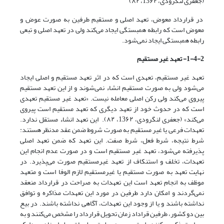
(جعفری لنگرودی، 13۶۲، ۸۲)
در قرارداد معوض، تعهد اصلی و مستقیم طرفین به صورت عوض و
معوض است که رابطه همبستگی ایجاد می‌‌کند ولی در تعهد اصلی و تبعی
رابطه همبستگی ایجاد نمی‌شود.
2
-
4
-
1
- تعهد غیر مستقیم
تعهد غیر مستقیم، تعهدی است که در اثر تعهد مستقیم و اصلی ایجاد
می‌شود ولی به صورت مستقیم انشاء نمی‌‌شوند و از این تعهد مستقیم
پیروی می‌‌کند ولی رکن اصلی معامله نیست. «تعهد غیر مستقیم تعهدی
است که در حدوث خود از تعهد دیگری که تعهد مستقیم است پیروی
می‌‌کند» (جعفری لنگرودی، 13۶۲، ۸۲). این تعهد انشاء مستقل ندارد.
تعهدات فرعی یا غیر مستقیم به صورت شروط ضمن عقد مدنظر هستند:
شرط نتیجه، شرط فعل، شرط صفت. این تعهد که ضمن تعهد اصلی
پذیرفته می‌شود، تعهد غیر مستقیم است و در صورت عدم انجام این
تعهدات، تخلف و استنکاف از تعهد غیرمستقیم صورت می‌پذیرد. در
نهایت تعهد به صورت مستقیم یا غیرمستقیم لازم الوفا است و متعهد
موظف به انجام تعهد است این تعهدات به صراحت در قرارداد منعقد
نمی‌‌گردند و امکان دارد طرفین در مورد این تعهدات مذاکره و توافق
نداشته باشند و یا از وجود این تعهدات، آگاهی نداشته باشند. در بیع
بین دو کشور، طرفین قراداد زمان تحویل قرارداد را مشخص می‌‌کنند و به