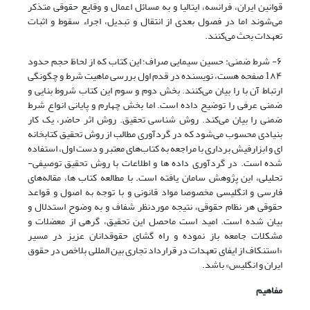
قوانین ایران، فرانسه، ایتالیا و به مسائل اعمال و وقایع حقوقی متذکر
می‌‌شوند اما در فصول بعدی از انتقال و تبدیل، اجراء سقوط و اثبات
تعهدات بحث می‌‌کنند.
۶- شرط ضمنی: حسین سیمایی صراف؛ این کتاب که از لحاظ حجم حدود
1۸۴ صفحه هست، نویسنده در قدم اول بررسی ماهیت شرط و چگونگی
ارتباط آن با را بیان می‌‌کنند. بخش دوم و سوم این کتاب شروط بنایی و
ضمنی عرفی را توضیح داده است. اما بخش چهارم و پایانی انواع شرط
ضمنی را بیان می‌‌کند. روش شناسی تحقیق. روش اثر حاضر، یک کار
بنیادی محسوب می‌شود که در گردآوری مطالب از روش تحقیق کتابخانه
ای و ابزارفیش برداری با مراجعه به کتاب‌‌های معتبر و دست اول، استفاده
شده است. در گردآوری داده ها و اطلاعات با روش تحقیق توصیفی-
تحلیلی، این پژوهش سامان یافته است. با مطالعه کتاب ها، مقاله‌‌های
فارسی و انگلیسی مخصوصا مواد قانونی و با توجه به اصول و قواعد
حقوقی هر نظام حقوقی، نتیجه موردنظر شفاف و به وضوح استدلال و
بیان شده است. امید است ماحصل این تحقیق، گرهی از معضلات و
مشکلات جامعه باز نموده و راه گشای حقوقدانان عزیز در مسیر
«استنکاف از ایفای تعهدات در قرارداد تجاری بین المللی بلاخص در حقوق
ایران و انگلیس» باشد.
مفاهیم