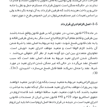
صراحت ذکر می‌‌کنند ولی توجهی به محل تحویل یا تحویل اسناد و مدارک
ندارند در حالیکه ممکن است تحویل قرارداد مستلزم حمل و نقل یا جابه
جایی و پرداخت هزینه باشد که طرفین قرارداد به آن توجه نکرده‌اند ولی
بر اساس تعهدات غیر مستقیم می‌‌توان در این خصوص طرح دعوی نمود.
5
-
1
- اصل الزام اجرای قرارداد
در ماده ۲19 قانون مدنی «در عقودی که بر طبق قانون واقع شده باشند
بین طرفین و قائم مقام آنها لازم الاتباع است مگر به رضای طرفین اقاله و
یا به علت قانونی فسخ شوند» تعهد چه مربوط به اصلی عقد یا شرط ضمن
آن باشد لازم الوفا است و متعهد موظف اجرای تعهد خویش است.
تفاوتهای متعددی بین این دو گونه تعهد از نظر آثار حقوقی می‌باشد. «
ناممکن شدن اجرای تعهد مربوط به هدف اصلی عقد است که سبب
انفساخ عقد می‌‌گردد در حالی که غیر ممکن شدن اجرای تعهد در مورد
شرط، عقد را منحل نمی‌‌کند فقط قابل فسخ می‌سازد» (شهیدی، 13۸3،
30).
نیروی الزامی‌‌تعهد مربوط به متعهد نیست بلکه وراث او نیز متعهد خواهند
بود پس وراث موظف به اجرای تعهد هستند مگر اینکه مقید به مباشرت
متعهد باشند که با فوت متعهد، تعهد ساقط خواهد شد قاعده لزوم در
حقوق اسلامی‌‌و مواد ۲19 و ۲۲0 قانون مدنی ایران از مستندات قانونی
اجرای تعهد است در نتیجه در قراردادها اصل لزوم است اما باید این لزوم
را تأیید کرد.