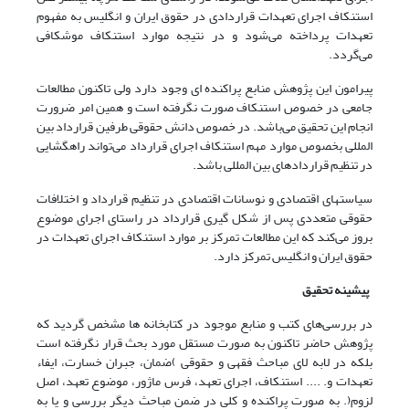
استنکاف اجرای تعهدات قراردادی در حقوق ایران و انگلیس به مفهوم
تعهدات پرداخته می‌شود و در نتیجه موارد استنکاف موشکافی
می‌‌گردد.
پیرامون این پژوهش منابع پراکنده ای وجود دارد ولی تاکنون مطالعات
جامعی در خصوص استنکاف صورت نگرفته است و همین امر ضرورت
انجام این تحقیق می‌باشد. در خصوص دانش حقوقی طرفین قرارداد بین
المللی بخصوص موارد مهم استنکاف اجرای قرارداد می‌‌تواند راهگشایی
در تنظیم قراردادهای بین المللی باشد.
سیاستهای اقتصادی و نوسانات اقتصادی در تنظیم قرارداد و اختلافات
حقوقی متعددی پس از شکل گیری قرارداد در راستای اجرای موضوع
بروز می‌‌کند که این مطالعات تمرکز بر موارد استنکاف اجرای تعهدات در
حقوق ایران و انگلیس تمرکز دارد.
پیشینه تحقیق
در بررسی‌‌های کتب و منابع موجود در کتابخانه ها مشخص گردید که
پژوهش حاضر تاکنون به صورت مستقل مورد بحث قرار نگرفته است
بلکه در لابه لای مباحث فقهی و حقوقی )ضمان، جبران خسارت، ایفاء
تعهدات و. .... استنکاف، اجرای تعهد، فرس ماژور، موضوع تعهد، اصل
لزوم(. به صورت پراکنده و کلی در ضمن مباحث دیگر بررسی و یا به