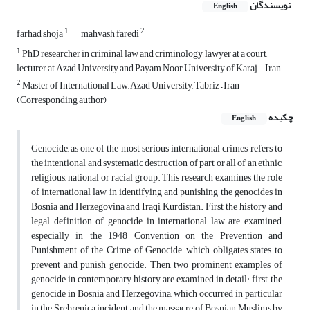
نویسندگان
English
1
2
farhad shoja
mahvash faredi
1
PhD researcher in criminal law and criminology, lawyer at a court,
lecturer at Azad University and Payam Noor University of Karaj - Iran
2
Master of International Law, Azad University, Tabriz – Iran
(Corresponding author)
چکیده
English
Genocide, as one of the most serious international crimes, refers to
the intentional and systematic destruction of part or all of an ethnic,
religious, national or racial group. This research examines the role
of international law in identifying and punishing the genocides in
Bosnia and Herzegovina and Iraqi Kurdistan. First, the history and
legal definition of genocide in international law are examined,
especially in the 1948 Convention on the Prevention and
Punishment of the Crime of Genocide, which obligates states to
prevent and punish genocide. Then, two prominent examples of
genocide in contemporary history are examined in detail: first, the
genocide in Bosnia and Herzegovina, which occurred in particular
in the Srebrenica incident and the massacre of Bosnian Muslims by