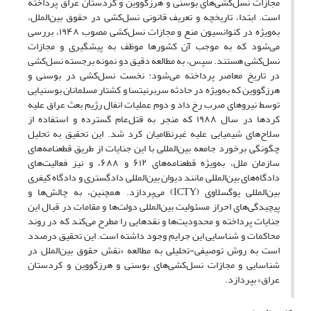
مجازات نسل‌کشی‌های بوسنی و هرزگووین و کردستان عراق پرداخته
است. ابتدا، تاریخچه و تعریف قانونی نسل‌کشی در حقوق بین‌الملل،
به‌ویژه در کنوانسیون منع و مجازات نسل‌کشی مصوب ۱۹۴۸، بررسی
می‌شود که به موجب آن کشورها موظف به پیشگیری و مجازات
نسل‌کشی هستند. سپس، به مطالعه دقیق دو نمونه برجسته نسل‌کشی
در تاریخ معاصر پرداخته می‌شود: نخست نسل‌کشی در بوسنی و
هرزگووین که به‌ویژه در حادثه سربرنیتسا و کشتار مسلمانان بوسنیایی
توسط نیروهای صرب رخ داد و دوم عملیات انفال رژیم بعث عراق علیه
کردها در سال ۱۹۸۸ که منجر به قتل‌عام گسترده و استفاده از
سلاح‌های شیمیایی علیه غیرنظامیان کرد شد. این تحقیق به تحلیل
چگونگی برخورد جامعه بین‌المللی با این جنایات از طریق قطعنامه‌های
سازمان ملل، به‌ویژه قطعنامه‌های ۶۱۲ و ۶۸۸، و نیز فعالیت‌های
دادگاه‌های بین‌المللی مانند دیوان بین‌المللی دادگستری و دادگاه کیفری
بین‌المللی یوگسلاوی (ICTY) می‌پردازد. همچنین، به چالش‌ها و
پیچیدگی‌های احراز مسئولیت بین‌المللی دولت‌ها و مقامات در قبال این
جنایات پرداخته و محدودیت‌ها و نقدهایی را مطرح می‌کند که در روند
محاکمات و شناسایی این جرایم وجود داشته است. این تحقیق درصدد
است به روش توصیفی-تحلیلی به مطالعه «نقش حقوق بین‌الملل در
شناسایی و مجازات نسل‌کشی‌های بوسنی و هرزگووین و کردستان
عراق» بپردازد.