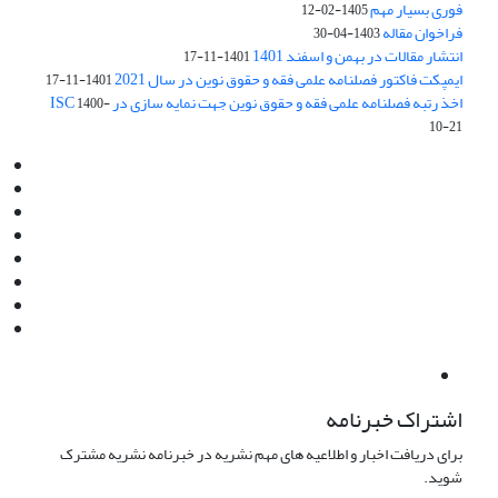
فوری بسیار مهم
1405-02-12
فراخوان مقاله
1403-04-30
انتشار مقالات در بهمن و اسفند 1401
1401-11-17
ایمپکت فاکتور فصلنامه علمی فقه و حقوق نوین در سال 2021
1401-11-17
اخذ رتبه فصلنامه علمی فقه و حقوق نوین جهت نمایه سازی در ISC
1400-
10-21
Email:
info@jaml.ir
Instagram:jaml.ir
Tel:+98 9196523692
Fax:025 34224584
Post Box:Iran,Qom,37135.1166
SMS:5000 4000 452 462
آدرس پستی فصلنامه: قم، صندوق پستی 37135/1166
استان قم، خیابان مهر، بلوار نوفل لوشاتو، خیابان آزادی، بلوک 38،
واحد3- کد پستی: 3735113966
لینک پرداخت به فصلنامه علمی فقه و حقوق نوین:
IDPay.ir/jaml-ir
اشتراک خبرنامه
برای دریافت اخبار و اطلاعیه های مهم نشریه در خبرنامه نشریه مشترک
شوید.