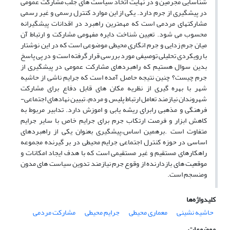
شناسایی مجرمین و در نهایت اتخاذ سیاست های جلب مشارکت عمومی
در پیشگیری از جرم دارد. یکی از این موارد کنترل رسمی و غیر رسمی
مشارکتهای مردمی است که مهمترین راهبرد در اقدانات پیشگیرانه
محسوب می شود. تعیین شناخت دایره مفهومی مشارکت و ارتباط آن
میان جرم زدایی و جرم انگاری محیطی موضوعی است که در این نوشتار
با رویکردی تحلیلی توصیفی مورد بررسی قرار گرفته است و در پی پاسخ
بدین سوال هستیم که راهبردهای مشارکت عمومی در پیشگیری از
جرم چیست؟ چنین نتیجه حاصل آمده است که جرایم ناشی از حاشیه
شهر با بهره گیری از نظریه مکان های قابل دفاع برای مشارکت
شهروندان نیازمند تعامل ارتباط پلیس و مردم، تبیین نهادهای اجتماعی-
فرهنگی و مذهبی رابرای ریشه یابی و اموزش دارد. تدابیر مربوط به
کاهش ابزار و فرصت ارتکاب جرم برای جرایم خاص با سایر جرایم
متفاوت است .برهمین اساس،پیشگیری بعنوان یکی از راهبردهای
اساسی در حوزه کنترل اجتماعی جرایم محیطی در بر گیرنده مجموعه
راهکارهای مستقیم و غیر مستقیمی است که با هدف ایجاد امکانات و
موقعیت های بازدارنده از وقوع جرم نیازمند تدوین سیاست های مدون
ومنسجم است.
کلیدواژه‌ها
حاشیه نشینی
معماری محیطی
جرایم محیطی
مشارکت مردمی
موضوعات