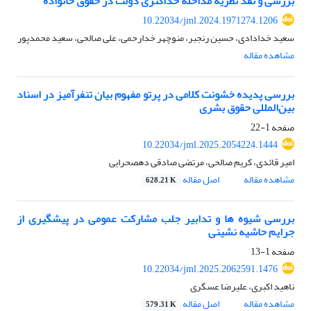
بررسی و نقد نظریه مداخله حداکثری دولت در حقوق خانواده
10.22034/jml.2024.1971274.1206
سعید خدادادی، حسین رنجبر، منوچهر خدارحمی، علی صالحی، سعید محمدپور
مشاهده مقاله
بررسی پدیده خشونت کلامی در پرتو مفهوم بیان تنفرآمیز در اسناد
بین‌المللی حقوق بشری
صفحه
1-22
10.22034/jml.2025.2054224.1444
امیر قائدی، کریم صالحی، مرتضی صادقی دهصحرایی
مشاهده مقاله
اصل مقاله
628.21 K
بررسی شیوه ها و تدابیر جلب مشارکت عمومی در پیشگیری از
جرایم حاشیه نشینی
صفحه
1-13
10.22034/jml.2025.2062591.1476
ناهید اکبری، علیرضا عسگری
مشاهده مقاله
اصل مقاله
579.31 K