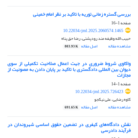
بررسی گستره زمانی توریه با تاکید بر نظر امام خمینی
صفحه
1-16
10.22034/jml.2025.2060574.1465
حبیب الله وظیفه مند رودپشتی، رضا حق پناه
مشاهده مقاله
اصل مقاله
803.93 K
واکاوی شروط ضروری در جهت اعمال صلاحیت تکمیلی از سوی
دیوان بین المللی دادگستری با تاکید بر پایان دادن به مصونیت از
مجازات
صفحه
1-14
10.22034/jml.2025.726423
کاوه رضایی، علی نیکجو
مشاهده مقاله
اصل مقاله
691.65 K
نقش دادگاه‌های کیفری در تضمین حقوق اساسی شهروندان در
فرآیند دادرسی