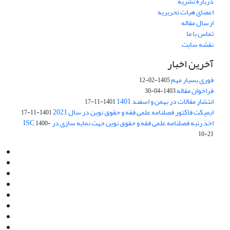
درباره نشریه
اعضای هیات تحریریه
ارسال مقاله
تماس با ما
نقشه سایت
آخرین اخبار
فوری بسیار مهم
1405-02-12
فراخوان مقاله
1403-04-30
انتشار مقالات در بهمن و اسفند 1401
1401-11-17
ایمپکت فاکتور فصلنامه علمی فقه و حقوق نوین در سال 2021
1401-11-17
اخذ رتبه فصلنامه علمی فقه و حقوق نوین جهت نمایه سازی در ISC
1400-
10-21
Email:
info@jaml.ir
Instagram:jaml.ir
Tel:+98 9196523692
Fax:025 34224584
Post Box:Iran,Qom,37135.1166
SMS:5000 4000 452 462
آدرس پستی فصلنامه: قم، صندوق پستی 37135/1166
استان قم، خیابان مهر، بلوار نوفل لوشاتو، خیابان آزادی، بلوک 38،