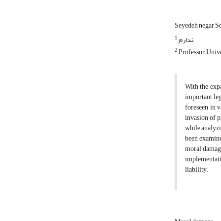
Seyedeh negar Se
1
ندارم
2
Professor, Unive
With the exp
important leg
foreseen in 
invasion of p
while analyzi
been examined
moral damages
implementatio
liability.