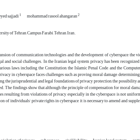
1
2
yed sajjadi
mohammad rasool ahangaran
rsity of Tehran, Campus Farabi, Tehran, Iran.
ansion of communication technologies and the development of cyberspace, the vio
al and social challenges. In the Iranian legal system, privacy has been recognized
various laws, including the Constitution, the Islamic Penal Code, and the Comp
rivacy in cyberspace faces challenges such as proving moral damage, determining t
ng the jurisprudential and legal foundations of privacy protection, the possibilit
. The findings show that although the principle of compensation for moral damage
 resulting from violations of privacy, especially in the cyberspace, is not unifor
n of individuals' private rights in cyberspace, it is necessary to amend and supple