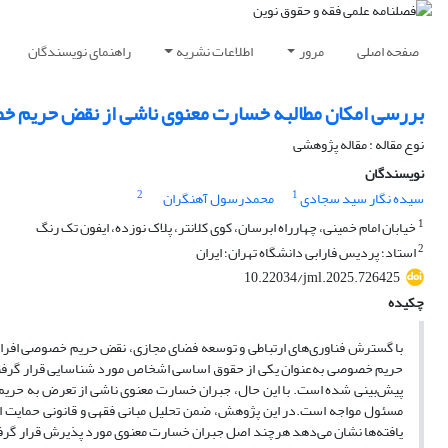
صفحه اصلی
مرور
اطلاعات نشریه
راهنمای نویسندگان
بررسی امکان مطالبه خسارت معنوی ناشی از نقض حریم خص
نوع مقاله : مقاله پژوهشی
نویسندگان
2
1
سیده نگار سید سجادی
محمدرسول آهنگران
1
خیابان امام خمینی، چهارراه ابرسان، کوی کلانتر، پلاک نوزده، ایفون تک رنگ
2
استاد؛ پردیس فارابی دانشگاه تهران؛ ایران
10.22034/jml.2025.726425
چکیده
با گسترش فناوری‌های ارتباطی و توسعه فضای مجازی، نقض حریم خصوصی افراد 
حریم خصوصی به‌عنوان یکی از حقوق اساسی اشخاص مورد شناسایی قرار گرفته و ح
پیش‌بینی شده است. با این حال، جبران خسارت معنوی ناشی از تعرض به حریم
مسئول مواجه است.در این پژوهش، ضمن تحلیل مبانی فقهی و قانونی حمایت ا
یافته‌ها نشان می‌دهد هرچند اصل جبران خسارت معنوی مورد پذیرش قرار گرفته