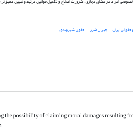
صوصی افراد در فضای مجازی، ضرورت اصلاح و تکمیل قوانین مرتبط و تبیین دقیق‌تر 
 حقوقی ایران
جبران ضرر
حقوق شهروندی
ng the possibility of claiming moral damages resulting fro
m