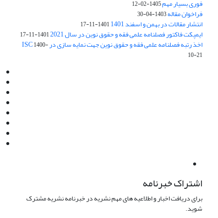
فوری بسیار مهم
1405-02-12
فراخوان مقاله
1403-04-30
انتشار مقالات در بهمن و اسفند 1401
1401-11-17
ایمپکت فاکتور فصلنامه علمی فقه و حقوق نوین در سال 2021
1401-11-17
اخذ رتبه فصلنامه علمی فقه و حقوق نوین جهت نمایه سازی در ISC
1400-
10-21
Email:
info@jaml.ir
Instagram:jaml.ir
Tel:+98 9196523692
Fax:025 34224584
Post Box:Iran,Qom,37135.1166
SMS:5000 4000 452 462
آدرس پستی فصلنامه: قم، صندوق پستی 37135/1166
استان قم، خیابان مهر، بلوار نوفل لوشاتو، خیابان آزادی، بلوک 38،
واحد3- کد پستی: 3735113966
لینک پرداخت به فصلنامه علمی فقه و حقوق نوین:
IDPay.ir/jaml-ir
اشتراک خبرنامه
برای دریافت اخبار و اطلاعیه های مهم نشریه در خبرنامه نشریه مشترک
شوید.