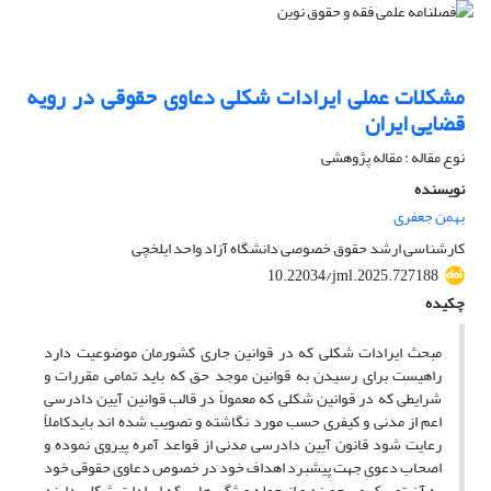
مشکلات عملی ایرادات شکلی دعاوی حقوقی در رویه
قضایی ایران
نوع مقاله : مقاله پژوهشی
نویسنده
بهمن جعفری
کارشناسی ارشد حقوق خصوصی دانشگاه آزاد واحد ایلخچی
10.22034/jml.2025.727188
چکیده
مبحث ایرادات شکلی که در قوانین جاری کشورمان موضوعیت دارد
راهیست برای رسیدن به قوانین موجد حق که باید تمامی مقررات و
شرایطی که در قوانین شکلی که معمولاً در قالب قوانین آیین دادرسی
اعم از مدنی و کیفری حسب مورد نگاشته و تصویب شده اند بایدکاملاً
رعایت شود قانون آیین دادرسی مدنی از قواعد آمره پیروی نموده و
اصحاب دعوی جهت پیشبرد اهداف خود در خصوص دعاوی حقوقی خود
به آن تمسک می جویند و از جمله ویژگی هایی که ایرادات شکلی دارند