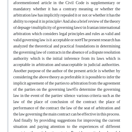
aforementioned article in the Civil Code is supplementary or
mandatory, whether it has a contrary meaning, or whether the
arbitration law has implicitly repealed it or not, or whether it has the
ability to repeal it in principle? And also a brief review of the theory
of depsage (multiplicity of governing laws) in Iranian international
arbitration, which considers legal principles and rules as valid and
valid governing law, is it acceptable or not
?
The present research has
analyzed the theoretical and practical foundations in determining
the governing law of contracts in the absence of a dispute resolution
authority, which is the initial inference from its laws, which is
acceptable in arbitration and unacceptable in judicial authorities.
Another purpose of the author of the present article is whether, by
considering the above theory as preferable, it is possible to infer the
implicit agreement of the parties to arbitration from the agreement
of the parties on the governing law
?
To determine the governing
law in the event of the parties' silence, various criteria such as the
law of the place of conclusion of the contract, the place of
performance of the contract, the law of the seat of arbitration, and
the law governing the main contract can be effective in this process.
And finally, by providing suggestions for improving the current
situation and paying attention to the experiences of different