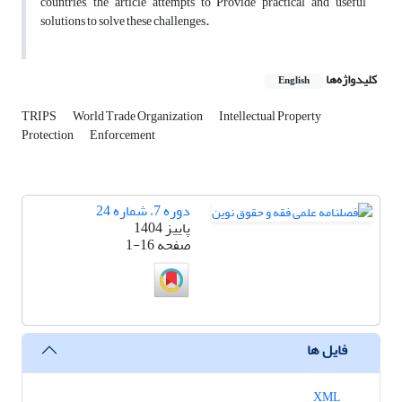
countries, the article attempts to Provide practical and useful
solutions to solve these challenges
.
کلیدواژه‌ها
English
TRIPS
World Trade Organization
Intellectual Property
Protection
Enforcement
دوره 7، شماره 24
پاییز 1404
صفحه
1-16
فایل ها
XML