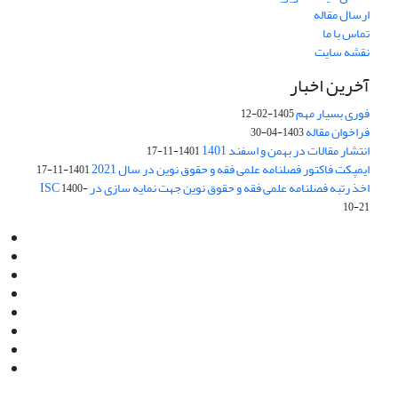
ارسال مقاله
تماس با ما
نقشه سایت
آخرین اخبار
فوری بسیار مهم
1405-02-12
فراخوان مقاله
1403-04-30
انتشار مقالات در بهمن و اسفند 1401
1401-11-17
ایمپکت فاکتور فصلنامه علمی فقه و حقوق نوین در سال 2021
1401-11-17
اخذ رتبه فصلنامه علمی فقه و حقوق نوین جهت نمایه سازی در ISC
1400-
10-21
Email:
info@jaml.ir
Instagram:jaml.ir
Tel:+98 9196523692
Fax:025 34224584
Post Box:Iran,Qom,37135.1166
SMS:5000 4000 452 462
آدرس پستی فصلنامه: قم، صندوق پستی 37135/1166
استان قم، خیابان مهر، بلوار نوفل لوشاتو، خیابان آزادی، بلوک 38،
واحد3- کد پستی: 3735113966