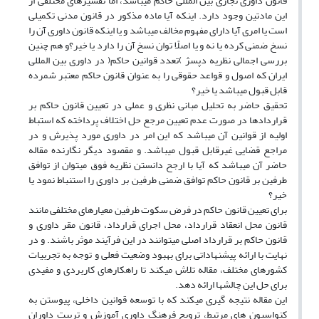
قانون داوری تجاری بین المللی حاکم میباشد، اما تفسیرهای مختلفی از
این مادتین وجود دارد. اینکه آیا ماده مذکور در قانون مدنی تکمیلی
است یا امری آیا دارای مفهوم مخالف میباشد و یا اینکه قانون داوری آن را
نسخ ضمنی کرده یا نه و یا اصلًا توان نسخ آن را دارد یا خیر؟و هم چنین
بررسی اجمالی نظریه دپسژ )تعدد قوانین حاکم( در داوری بین المللی
ایران که اصول و قواعد حقوقی را به عنوان قانون حاکم معتبر شمرده
قابل قبول میباشد یا خیر؟
تحقیق حاضر به تحلیل مبانی نظری و عملی در تعیین قانون حاکم بر
قراردادها در صورت عدم تعیین مرجع حل اختلاف پرداخته که استباط
اولیه از قوانین آن میباشد که این امر در داوری مورد پذیرش و در
مراجع قضایی غیرقابل قبول میباشد. و مقصود دیگر نگارنده مقاله
حاضر آن میباشد که آیا با ارجح دانستن نظریه فوق میتوان از توافق
طرفین بر قانون حاکم توافق ضمنی طرفین بر داوری را استنباط نمود یا
خیر؟
برای تعیین قانون حاکم در فرض سکوت طرفین معیارهای مختلفی مانند
قانون محل انعقاد قرارداد، محل اجرای قرارداد، قانون مقر داوری و
قانون حاکم بر قرارداد اصلی میتوانند در این فرآیند موثر باشند. و در
نهایت با ارائه پیشنهاداتی برای بهبود وضعیت فعلی و توجه به تجربیات
کشورهای مختلف، مقاله تلاش میکند تا راهکارهای کاربردی و مفیدی
برای حل این چالشها ارائه دهد.
این مقاله نتیجه گیری میکند که با توسعه قوانین داخلی، پیوستن به
کنواسیون های مرتبط، ترویج فرهنگ داوری آموزش و تربیت داوران