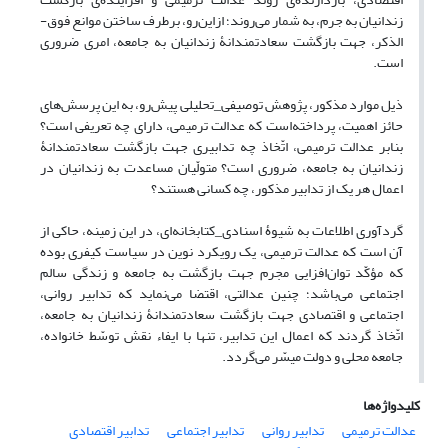
زندانیان به جرم، به شمار می‌روند؛ ازاین‌رو، برطرف ساختن موانع فوق-
الذکر، جهت بازگشت سعادتمندانۀ زندانیان به جامعه، امری ضروری
است.
ذیل موارد مذکور، پژوهش توصیفی_تحلیلی پیش‌رو، به این پرسش‌های
حائز اهمیت، پرداخته‌است که عدالت ترمیمی، دارای چه تعریفی است؟
بنابر عدالت ترمیمی، اتّخاذ چه تدابیری جهت بازگشت سعادتمندانۀ
زندانیان به جامعه، ضروری است؟ متولّیان مساعدت به زندانیان در
اعمال هر یک از تدابیر مذکور، چه کسانی هستند؟
گردآوری اطلاعات به شیوۀ اسنادی_کتابخانه‌ای، در این زمینه، حاکی از
آن است که عدالت ترمیمی، یک رویکرد نوین در سیاست کیفری بوده
که مؤکّد توان‌افزایی مجرم جهت بازگشت به جامعه و زندگی سالم
اجتماعی می‌باشد؛ چنین عدالتی، اقتضا می‌نماید که تدابیر روانی،
اجتماعی و اقتصادی جهت بازگشت سعادتمندانۀ زندانیان به جامعه،
اتّخاذ گردند که اعمال این تدابیر، تنها با ایفاء نقش توسّط خانواده،
جامعه محلی و دولت میسّر می‌گردد.
کلیدواژه‌ها
عدالت ترمیمی
تدابیر روانی
تدابیر اجتماعی
تدابیر اقتصادی