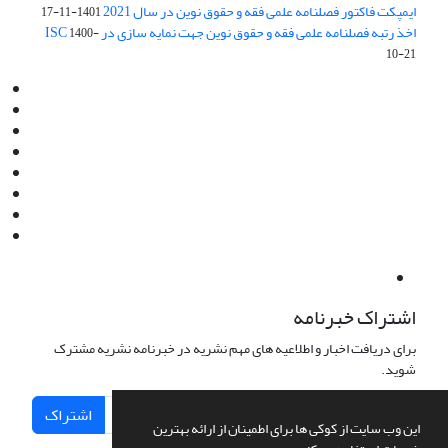
ایمپکت فاکتور فصلنامه علمی فقه و حقوق نوین در سال 2021
1401-11-17
اخذ رتبه فصلنامه علمی فقه و حقوق نوین جهت نمایه سازی در ISC
1400-
10-21
Email:
info@jaml.ir
Instagram:jaml.ir
Tel:+98 9196523692
Fax:025 34224584
Post Box:Iran,Qom,37135.1166
SMS:5000 4000 452 462
آدرس پستی فصلنامه: قم، صندوق پستی 37135/1166
استان قم، خیابان مهر، بلوار نوفل لوشاتو، خیابان آزادی، بلوک 38،
واحد3- کد پستی: 3735113966
لینک پرداخت به فصلنامه علمی فقه و حقوق نوین:
IDPay.ir/jaml-ir
اشتراک خبرنامه
برای دریافت اخبار و اطلاعیه های مهم نشریه در خبرنامه نشریه مشترک
شوید.
اشتراک
این وب سایت از کوکی ها برای اطمینان از ارائه بهترین