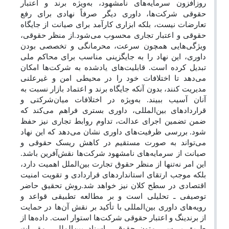
روزافزون سرمایه‌های نامشهود، به‌ویژه برند و اعتبار
حقوقی شرکت‌ها، داوری دیگر صرفاً نهادی برای رفع
تعارضات نیست، بلکه ابزاری کارآمد برای صیانت از جایگاه
حقوقی و اعتبار تجاری محسوب می‌شود.از منظر حقوقی،
ویژگی‌هایی همچون سرعت، محرمانگی و تخصصی بودن
داوری، این نهاد را به جایگزینی مناسب برای محاکم ملی
تبدیل کرده است. قابلیت‌های یادشده به شرکت‌ها امکان
می‌دهد تا اختلافات خود را در محیطی امن و غیرعلنی
مدیریت کنند، بدون آنکه جایگاه برند و اعتماد بازار نسبت به
آنان آسیب ببیند. به‌ویژه در اختلافات میان‌شرکتی و
قراردادهای بین‌المللی، داوری بستری فراهم می‌کند که
ضمن تضمین اجرای عدالت، تداوم روابط تجاری نیز حفظ
شود.
بررسی ظرفیت‌های داوری نشان می‌دهد که این نهاد
می‌تواند به صورت مستقیم در کاهش ریسک حقوقی و
صیانت از سرمایه‌های نامشهود شرکت‌ها نقش‌آفرین باشد.
این امر نه‌تنها از منظر حقوق تجارت بین‌الملل اهمیت دارد،
بلکه موجب ارتقای استانداردهای قراردادی و تقویت امنیت
اقتصادی در سطح کلان نیز خواهد شد.روش تحقیق حاضر
توصیفی ـ تحلیلی است و بر مطالعه تطبیقی قواعد و
رویه‌های داوری بین‌المللی با تأکید بر نقش آن‌ها در حمایت
از برندینگ و اعتبار حقوقی شرکت‌ها استوار است. داده‌ها از
طریق بررسی متون حقوقی، اسناد بین‌المللی، مقررات