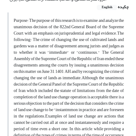
چکیده
English
Purpose: The purpose of this research is to examine and analyze the
unanimous decision of the 822nd General Board of the Supreme
Court, with an emphasis on jurisprudential and legal evidence.The
following: The crime of changing the use of cultivated lands and
gardens was a matter of disagreement among jurists and judges as
to whether it was "immediate" or "continuous." The General
Assembly of the Supreme Court of the Republic of Iran ended these
disagreements among the courts by issuing a unanimous decision
on this matter on June 31, 1401 AH, and by recognizing the crime of
changing the use of lands as immediate.Although the unanimous
decision of the General Panel of the Supreme Court of the Republic
of Iran, which included the statute of limitations from the date of
completion of the land use change operation, is acceptable, there is a
serious objection to the part of the decision that considers the crime
of land use change to be "instantmmon in practice and are foreseen
in the regulations.Examples of land use change are actions that
cannot be carried out all at once and instantaneously and require a
period of time, even a short one. In this article, while providing a
definition of the types of crimes in terms of the time of occurrence,