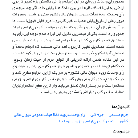
صدور رأی وحدت رویه‌ای در این زمینه و با آنی دانستن بزه تغییر کاربری
اراضی به این اختلاف‌نظرها در بین دادگاهها پایان داد. اگر چه نتیجه ی
رأی وحدت رویه هیأت عمومی دیوان عالی کشور مبنی بر شمول مقررات
مرور زمان از تاریخ پایان عملیات تغیر کاربری، امری قابل قبول است، اما
بر آن بخش از رأی مبنی بر «آنی» دانستن جرم تغییر کاربری اراضی ایراد
جدی وارد است. یکی از مهمترین دلایل این ایراد عدم توجه این رأی به
مصادیق تغییر کاربری که در عرف رایج است و در مقررات پیش بینی
شده است. مصادیق تغییر کاربری، اقداماتی هستند که انجام دفعةً و
لحظه‌ای آنها امکان‌پذیر نیست و مستلزم طی مدت زمانی ولو کوتاه است.
در این مقاله ضمن ارائه تعریفی از انواع جرم از حیث زمان وقوع،
دیدگاههای مختلف در خصوص تطبیق جرم تغییرکاربری اراضی- موضوع
رأی وحدت رویه دیوان عالی کشور- بر هر یک از این جرایم مطرح شد و
در یک جمع‌بندی کلی، می‌توان گفت: جرم تغییر کاربری اراضی، جرمی
مستمر است و در بستر زمان تحقق می‌یابد و از تاریخ قطع استمرار(پایان
عملیات تغییر کاربری اراضی) مشمول مرور زمان است.
کلیدواژه‌ها
جرم مستمر
جرم آنی
رای وحدت رویه 822 هیات عمومی دیوان عالی
کشور
تغییر کاربری اراضی مزروعی و باغها
موضوعات