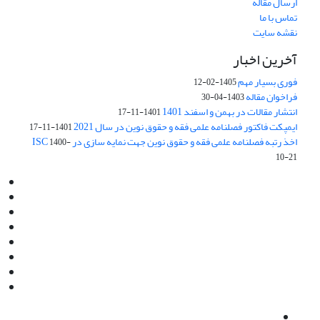
ارسال مقاله
تماس با ما
نقشه سایت
آخرین اخبار
فوری بسیار مهم
1405-02-12
فراخوان مقاله
1403-04-30
انتشار مقالات در بهمن و اسفند 1401
1401-11-17
ایمپکت فاکتور فصلنامه علمی فقه و حقوق نوین در سال 2021
1401-11-17
اخذ رتبه فصلنامه علمی فقه و حقوق نوین جهت نمایه سازی در ISC
1400-
10-21
Email:
info@jaml.ir
Instagram:jaml.ir
Tel:+98 9196523692
Fax:025 34224584
Post Box:Iran,Qom,37135.1166
SMS:5000 4000 452 462
آدرس پستی فصلنامه: قم، صندوق پستی 37135/1166
استان قم، خیابان مهر، بلوار نوفل لوشاتو، خیابان آزادی، بلوک 38،
واحد3- کد پستی: 3735113966
لینک پرداخت به فصلنامه علمی فقه و حقوق نوین:
IDPay.ir/jaml-ir