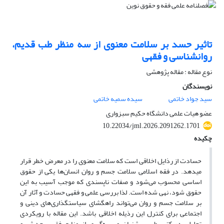
تاثیر حسد بر سلامت معنوی از سه منظر طب قدیم،
روانشناسی و فقهی
نوع مقاله : مقاله پژوهشی
نویسندگان
سید جواد خاتمی
سیده سمیه خاتمی
عضو هیات علمی دانشگاه حکیم سبزواری
10.22034/jml.2026.2091262.1701
چکیده
حسادت از رذایل اخلاقی است که سلامت معنوی را در معرض خطر قرار
میدهد. در فقه اسلامی سلامت جسم و روان انسان‌ها یکی از حقوق
اساسی محسوب می‌شود و صفات ناپسندی که موجب آسیب به این
حقوق شود، نهی شده است. لذا بررسی علمی و فقهی حسادت و آثار آن
بر سلامت جسم و روان می‌تواند راهگشای سیاستگذاری‌های دینی و
اجتماعی برای کنترل این رذیله اخلاقی باشد. این مقاله با رویکردی
تحلیلی در کتب طبی پیشنیان و بهره‌گیری از منابع فقهی، حدیثی و