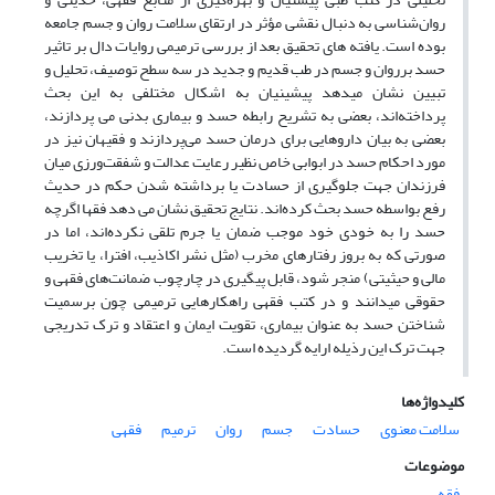
روان‌شناسی به دنبال نقشی مؤثر در ارتقای سلامت روان و جسم جامعه
بوده است. یافته های تحقیق بعد از بررسی ترمیمی روایات دال بر تاثیر
حسد برروان و جسم در طب قدیم و جدید در سه سطح توصیف، تحلیل و
تبیین نشان میدهد پیشینیان به اشکال مختلفی به این بحث
پرداخته‌اند، بعضی به تشریح رابطه حسد و بیماری بدنی می پردازند،
بعضی به بیان داروهایی برای درمان حسد می‌پردازند و فقیهان نیز در
مورد احکام حسد در ابوابی خاص نظیر رعایت عدالت و شفقت‌ورزی میان
فرزندان جهت جلوگیری از حسادت یا برداشته شدن حکم در حدیث
رفع بواسطه حسد بحث کرده‌اند. نتایج تحقیق نشان می دهد فقها اگرچه
حسد را به خودی خود موجب ضمان یا جرم تلقی نکرده‌اند، اما در
صورتی که به بروز رفتارهای مخرب (مثل نشر اکاذیب، افترا، یا تخریب
مالی و حیثیتی) منجر شود، قابل پیگیری در چارچوب ضمانت‌های فقهی و
حقوقی میدانند و در کتب فقهی راهکارهایی ترمیمی چون برسمیت
شناختن حسد به عنوان بیماری، تقویت ایمان و اعتقاد و ترک تدریجی
جهت ترک این رذیله ارایه گردیده است.
کلیدواژه‌ها
سلامت معنوی
حسادت
جسم
روان
ترمیم
فقهی
موضوعات
فقه