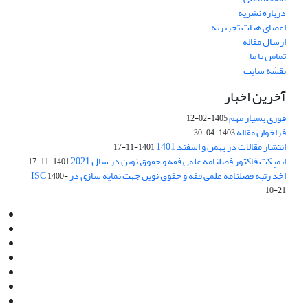
درباره نشریه
اعضای هیات تحریریه
ارسال مقاله
تماس با ما
نقشه سایت
آخرین اخبار
فوری بسیار مهم
1405-02-12
فراخوان مقاله
1403-04-30
انتشار مقالات در بهمن و اسفند 1401
1401-11-17
ایمپکت فاکتور فصلنامه علمی فقه و حقوق نوین در سال 2021
1401-11-17
اخذ رتبه فصلنامه علمی فقه و حقوق نوین جهت نمایه سازی در ISC
1400-
10-21
Email:
info@jaml.ir
Instagram:jaml.ir
Tel:+98 9196523692
Fax:025 34224584
Post Box:Iran,Qom,37135.1166
SMS:5000 4000 452 462
آدرس پستی فصلنامه: قم، صندوق پستی 37135/1166