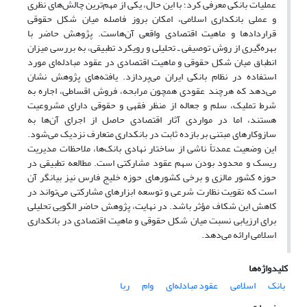
عملیات بانکی معرفی کرد؛ با این حال، یکی از مهم‌ترین چالش‌های نظری
و عملی بانکداری اسلامی، امکان بروز فاصله میان شکل حقوقی
قراردادها و ماهیت اقتصادی واقعی آن‌هاست. پژوهش حاضر با
بهره‌گیری از روش توصیفی ـ تحلیلی و رویکرد تطبیقی، به بررسی میزان
انطباق میان شکل حقوقی و ماهیت اقتصادی در عقود مبادله‌ای مورد
استفاده در نظام بانکی ایران می‌پردازد. یافته‌های پژوهش نشان
می‌دهد که هرچند عقودی همچون مرابحه، فروش اقساطی، اجاره به
شرط تملیک، سلم و جعاله از منظر فقهی و حقوقی دارای مشروعیت
هستند، اما در مواردی آثار اقتصادی حاصل از اجرای آن‌ها به
سازوکارهای مبتنی بر بازده ثابت در بانکداری متعارف نزدیک می‌شود.
این وضعیت عمدتاً ناشی از ساختار نهادی بانک‌ها، ملاحظات مدیریت
ریسک و محدود بودن سهم عقود مشارکتی است. مطالعه تطبیقی در
حوزه کشور مالزی و برخی کشورهای حوزه خلیج فارس نیز بیانگر آن
است که تقویت نظارت شرعی و توسعه ابزارهای مشارکتی می‌تواند در
کاهش این شکاف مؤثر باشد. در نهایت، پژوهش حاضر الگویی تحلیلی
برای ارزیابی نسبت میان شکل حقوقی و ماهیت اقتصادی در بانکداری
اسلامی ارائه می‌دهد.
کلیدواژه‌ها
بانک
اسلامی
عقود مبادله‌ای
وام
ربا