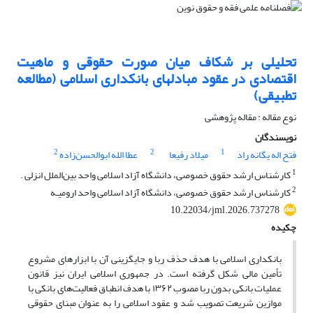
تحلیلی بر شکاف میان صورت حقوقی و ماهیت
اقتصادی در عقود مبادله­ای بانکداری اسلامی
(مطالعه
تطبیقی)
نوع مقاله : مقاله پژوهشی
نویسندگان
2
2
1
فتح اله یگانه راد
میلاد رفیعا
عطا الله ابوالحسن‌زاده
1
کارشناس‌ ارشد حقوق‌ خصوصی، دانشگاه آزاد اسلامی واحد بین‌الملل ‌انزلی .
2
کارشناس ارشد حقوق خصوصی، دانشگاه آزاد اسلامی واحد ارومیـه
10.22034/jml.2026.737278
چکیده
بانکداری اسلامی با هدف حذف ربا و جایگزینی آن با ابزارهای مشروع
تأمین مالی شکل گرفته است. در جمهوری اسلامی ایران نیز قانون
عملیات بانکی بدون ربا مصوب ۱۳۶۲ با هدف انطباق فعالیت‌های بانکی با
موازین شریعت تصویب شد و عقود اسلامی را به‌ عنوان مبنای حقوقی