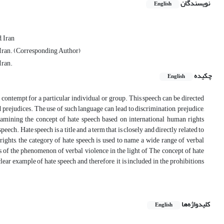
نویسندگان
English
, Iran
 Iran. (Corresponding Author)
Iran.
چکیده
English
r contempt for a particular individual or group. This speech can be directed
nd prejudices. The use of such language can lead to discrimination, prejudice,
 examining the concept of hate speech based on international human rights
eech. Hate speech is a title and a term that is closely and directly related to
ights, the category of hate speech is used to name a wide range of verbal
sis of the phenomenon of verbal violence in the light of The concept of hate
lear example of hate speech and therefore, it is included in the prohibitions
کلیدواژه‌ها
English