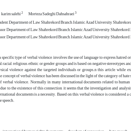
2
3
karim salehi
Morteza Sadeghi Dahsahraei
ent, Department of Law, Shahrekord Branch, Islamic Azad University, Shahrekord
ssor, Department of Law, Shahrekord Branch, Islamic Azad University, Shahrekord,
ssor, Department of Law, Shahrekord Branch, Islamic Azad University, Shahrekord, 
a specific type of verbal violence, involves the use of language to express hatred o
l, racial, religious, ethnic, or gender groups and is based on negative stereotypes a
sical violence against the targeted individuals or groups.n this article, while
 concept of verbal violence has been discussed in the light of the category of hate sp
of verbal violence. Normally, in many international documents related to human r
 due to the existence of this connection, it seems that the investigation and analy
ernational documents is a necessity. Based on this, verbal violence is considered a c
e speech.