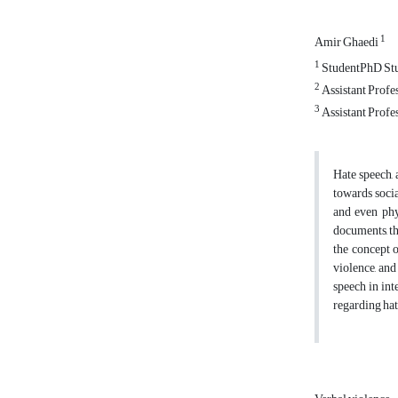
1
Amir Ghaedi
1
StudentPhD Stud
2
Assistant Profe
3
Assistant Profe
Hate speech, 
towards socia
and even phy
documents, the
the concept 
violence, and
speech in int
regarding hat