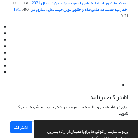
ایمپکت فاکتور فصلنامه علمی فقه و حقوق نوین در سال 2021
1401-11-17
اخذ رتبه فصلنامه علمی فقه و حقوق نوین جهت نمایه سازی در ISC
1400-
10-21
Email:
info@jaml.ir
Instagram:jaml.ir
Tel:+98 9196523692
Fax:025 34224584
Post Box:Iran,Qom,37135.1166
SMS:5000 4000 452 462
آدرس پستی فصلنامه: قم، صندوق پستی 37135/1166
استان قم، خیابان مهر، بلوار نوفل لوشاتو، خیابان آزادی، بلوک 38،
واحد3- کد پستی: 3735113966
لینک پرداخت به فصلنامه علمی فقه و حقوق نوین:
IDPay.ir/jaml-ir
اشتراک خبرنامه
برای دریافت اخبار و اطلاعیه های مهم نشریه در خبرنامه نشریه مشترک
شوید.
اشتراک
این وب سایت از کوکی ها برای اطمینان از ارائه بهترین
خدمات استفاده می کند.