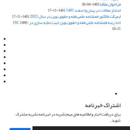
فراخوان مقاله
1403-04-30
انتشار مقالات در بهمن و اسفند 1401
1401-11-17
ایمپکت فاکتور فصلنامه علمی فقه و حقوق نوین در سال 2021
1401-11-17
اخذ رتبه فصلنامه علمی فقه و حقوق نوین جهت نمایه سازی در ISC
1400-
10-21
Email:
info@jaml.ir
Instagram:jaml.ir
Tel:+98 9196523692
Fax:025 34224584
Post Box:Iran,Qom,37135.1166
SMS:5000 4000 452 462
آدرس پستی فصلنامه: قم، صندوق پستی 37135/1166
استان قم، خیابان مهر، بلوار نوفل لوشاتو، خیابان آزادی، بلوک 38،
واحد3- کد پستی: 3735113966
لینک پرداخت به فصلنامه علمی فقه و حقوق نوین:
IDPay.ir/jaml-ir
اشتراک خبرنامه
برای دریافت اخبار و اطلاعیه های مهم نشریه در خبرنامه نشریه مشترک
شوید.